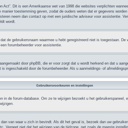
on Act”. Dit is een Amerikaanse wet van 1998 die websites verplichten wann
dere manier toestemming geven, zodat de ouders weten dat er gegevens worden 
egisteren neem dan contact op met een juridische adviseur voor assistentie. V
ldt wordt.
 dat de gebruikersnaam waarmee u hebt geregistreerd niet is toegestaan. De 
een forumbeheerder voor assistentie.
n aangemaakt door phpBB, die er voor zorgt dat u wordt herkend en dat u aangem
t is ingeschakeld door de forumbeheerder. Als u aanmeldings- of afmeldingsp
Gebruikersvoorkeuren en instellingen
lagen in de forum-database. Om ze te wijzigen bezoekt u het gebruikerspaneel
wijzigen.
s dan van waar u zich in bevindt. Als dit het geval is, bezoek dan uw gebruik
tc. Vergeet niet dat het wijzigen van de tijdzone, net zoals de meeste instell