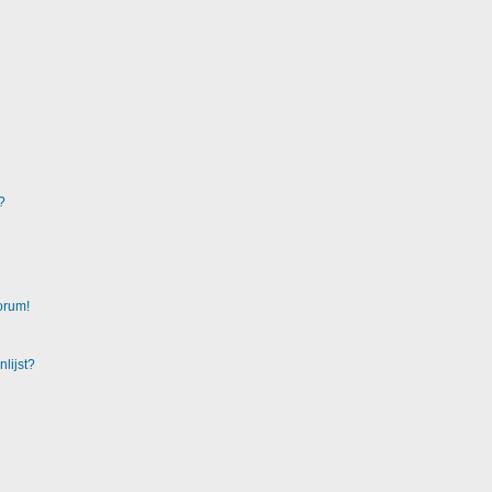
?
orum!
lijst?