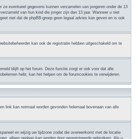
eer ze eventueel gegevens kunnen verzamelen van jongeren onder de 13
verzameld van hun kind die jonger zijn dan 13 jaar. Wanneer u niet
ergeet niet dat de phpBB-groep geen legaal advies kan geven en is ook
websitebeheerder kan ook de registratie hebben uitgeschakeld om te
eld blijft op het forum. Deze functie zorgt er ook voor dat alle
robelemen hebt, kan het helpen om de forumcookies te verwijderen.
, een link kan normaal worden gevonden helemaal bovenaan van alle
erspaneel en wijzig uw tijdzone zodat die overeenkomt met de locatie
ingen, alleen gedaan kan worden door geregistreerde gebruikers. Als u