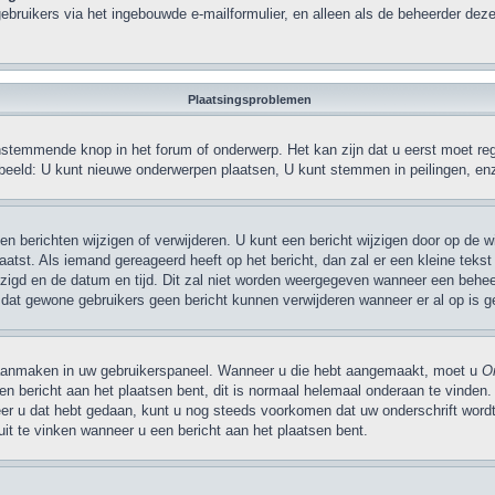
ebruikers via het ingebouwde e-mailformulier, en alleen als de beheerder deze
Plaatsingsproblemen
stemmende knop in het forum of onderwerp. Het kan zijn dat u eerst moet regi
rbeeld: U kunt nieuwe onderwerpen plaatsen, U kunt stemmen in peilingen, en
 berichten wijzigen of verwijderen. U kunt een bericht wijzigen door op de wij
laatst. Als iemand gereageerd heeft op het bericht, dan zal er een kleine te
wijzigd en de datum en tijd. Dit zal niet worden weergegeven wanneer een behee
t dat gewone gebruikers geen bericht kunnen verwijderen wanneer er al op is g
 aanmaken in uw gebruikerspaneel. Wanneer u die hebt aangemaakt, moet u
On
 bericht aan het plaatsen bent, dit is normaal helemaal onderaan te vinden.
neer u dat hebt gedaan, kunt u nog steeds voorkomen dat uw onderschrift wor
it te vinken wanneer u een bericht aan het plaatsen bent.