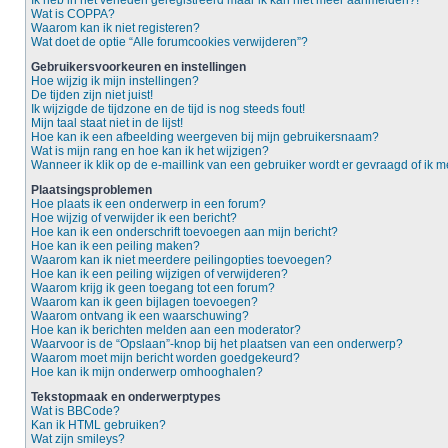
Ik heb in het verleden geregistreerd maar ik kan niet meer aanmelden?!
Wat is COPPA?
Waarom kan ik niet registeren?
Wat doet de optie “Alle forumcookies verwijderen”?
Gebruikersvoorkeuren en instellingen
Hoe wijzig ik mijn instellingen?
De tijden zijn niet juist!
Ik wijzigde de tijdzone en de tijd is nog steeds fout!
Mijn taal staat niet in de lijst!
Hoe kan ik een afbeelding weergeven bij mijn gebruikersnaam?
Wat is mijn rang en hoe kan ik het wijzigen?
Wanneer ik klik op de e-maillink van een gebruiker wordt er gevraagd of ik
Plaatsingsproblemen
Hoe plaats ik een onderwerp in een forum?
Hoe wijzig of verwijder ik een bericht?
Hoe kan ik een onderschrift toevoegen aan mijn bericht?
Hoe kan ik een peiling maken?
Waarom kan ik niet meerdere peilingopties toevoegen?
Hoe kan ik een peiling wijzigen of verwijderen?
Waarom krijg ik geen toegang tot een forum?
Waarom kan ik geen bijlagen toevoegen?
Waarom ontvang ik een waarschuwing?
Hoe kan ik berichten melden aan een moderator?
Waarvoor is de “Opslaan”-knop bij het plaatsen van een onderwerp?
Waarom moet mijn bericht worden goedgekeurd?
Hoe kan ik mijn onderwerp omhooghalen?
Tekstopmaak en onderwerptypes
Wat is BBCode?
Kan ik HTML gebruiken?
Wat zijn smileys?