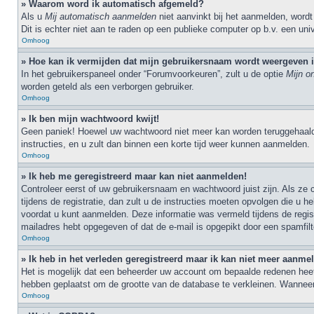
» Waarom word ik automatisch afgemeld?
Als u
Mij automatisch aanmelden
niet aanvinkt bij het aanmelden, wordt
Dit is echter niet aan te raden op een publieke computer op b.v. een unive
Omhoog
» Hoe kan ik vermijden dat mijn gebruikersnaam wordt weergeven in
In het gebruikerspaneel onder “Forumvoorkeuren”, zult u de optie
Mijn o
worden geteld als een verborgen gebruiker.
Omhoog
» Ik ben mijn wachtwoord kwijt!
Geen paniek! Hoewel uw wachtwoord niet meer kan worden teruggehaal
instructies, en u zult dan binnen een korte tijd weer kunnen aanmelden.
Omhoog
» Ik heb me geregistreerd maar kan niet aanmelden!
Controleer eerst of uw gebruikersnaam en wachtwoord juist zijn. Als ze
tijdens de registratie, dan zult u de instructies moeten opvolgen die 
voordat u kunt aanmelden. Deze informatie was vermeld tijdens de regist
mailadres hebt opgegeven of dat de e-mail is opgepikt door een spamfilt
Omhoog
» Ik heb in het verleden geregistreerd maar ik kan niet meer aanme
Het is mogelijk dat een beheerder uw account om bepaalde redenen heeft
hebben geplaatst om de grootte van de database te verkleinen. Wanneer
Omhoog