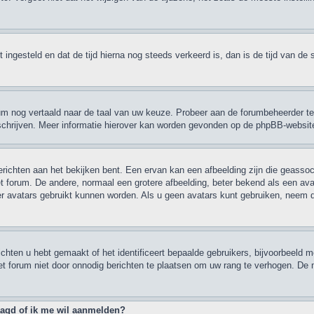
ebt ingesteld en dat de tijd hierna nog steeds verkeerd is, dan is de tijd van 
orum nog vertaald naar de taal van uw keuze. Probeer aan de forumbeheerder te
e schrijven. Meer informatie hierover kan worden gevonden op de phpBB-websit
ichten aan het bekijken bent. Een ervan kan een afbeelding zijn die geassoci
t forum. De andere, normaal een grotere afbeelding, beter bekend als een avata
er avatars gebruikt kunnen worden. Als u geen avatars kunt gebruiken, neem
hten u hebt gemaakt of het identificeert bepaalde gebruikers, bijvoorbeeld m
et forum niet door onnodig berichten te plaatsen om uw rang te verhogen. De 
raagd of ik me wil aanmelden?