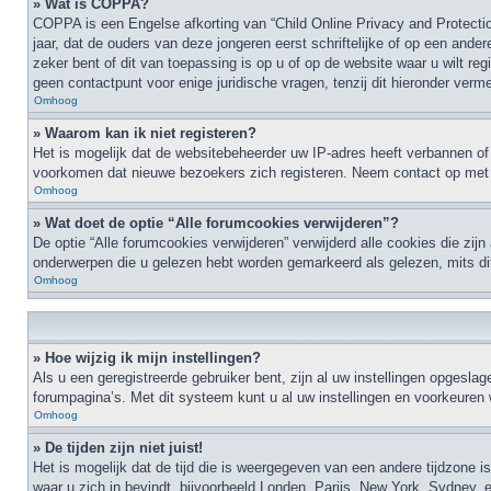
» Wat is COPPA?
COPPA is een Engelse afkorting van “Child Online Privacy and Protecti
jaar, dat de ouders van deze jongeren eerst schriftelijke of op een an
zeker bent of dit van toepassing is op u of op de website waar u wilt r
geen contactpunt voor enige juridische vragen, tenzij dit hieronder verme
Omhoog
» Waarom kan ik niet registeren?
Het is mogelijk dat de websitebeheerder uw IP-adres heeft verbannen of
voorkomen dat nieuwe bezoekers zich registeren. Neem contact op met 
Omhoog
» Wat doet de optie “Alle forumcookies verwijderen”?
De optie “Alle forumcookies verwijderen” verwijderd alle cookies die zij
onderwerpen die u gelezen hebt worden gemarkeerd als gelezen, mits di
Omhoog
» Hoe wijzig ik mijn instellingen?
Als u een geregistreerde gebruiker bent, zijn al uw instellingen opges
forumpagina’s. Met dit systeem kunt u al uw instellingen en voorkeuren 
Omhoog
» De tijden zijn niet juist!
Het is mogelijk dat de tijd die is weergegeven van een andere tijdzone i
waar u zich in bevindt, bijvoorbeeld Londen, Parijs, New York, Sydney, e