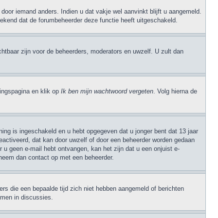
door iemand anders. Indien u dat vakje wel aanvinkt blijft u aangemeld.
 betekend dat de forumbeheerder deze functie heeft uitgeschakeld.
ichtbaar zijn voor de beheerders, moderators en uwzelf. U zult dan
ngspagina en klik op
Ik ben mijn wachtwoord vergeten
. Volg hierna de
ning is ingeschakeld en u hebt opgegeven dat u jonger bent dat 13 jaar
geactiveerd, dat kan door uwzelf of door een beheerder worden gedaan
 u geen e-mail hebt ontvangen, kan het zijn dat u een onjuist e-
, neem dan contact op met een beheerder.
rs die een bepaalde tijd zich niet hebben aangemeld of berichten
emen in discussies.