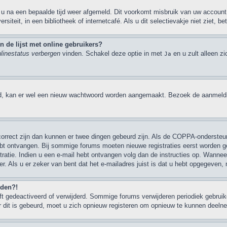
 u na een bepaalde tijd weer afgemeld. Dit voorkomt misbruik van uw account 
rsiteit, in een bibliotheek of internetcafé. Als u dit selectievakje niet ziet,
 de lijst met online gebruikers?
nlinestatus verbergen
vinden. Schakel deze optie in met
en u zult alleen z
Ja
d, kan er wel een nieuw wachtwoord worden aangemaakt. Bezoek de aanmeldi
 correct zijn dan kunnen er twee dingen gebeurd zijn. Als de COPPA-ondersteu
u hebt ontvangen. Bij sommige forums moeten nieuwe registraties eerst worden 
ratie. Indien u een e-mail hebt ontvangen volg dan de instructies op. Wanneer
er. Als u er zeker van bent dat het e-mailadres juist is dat u hebt opgegeven
lden?!
 gedeactiveerd of verwijderd. Sommige forums verwijderen periodiek gebruike
 dit is gebeurd, moet u zich opnieuw registeren om opnieuw te kunnen deeln