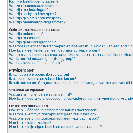
Kan ik afbeeldingen plaatsen?
Wat zijn forummededelingen?
Wat zijn mededelingen?
Wat zijn sticky onderwerpen?
Wat zijn gesloten onderwerpen?
Wat zijn onderwerppictogrammen?
Gebruikersniveaus en groepen
Wat zijn beheerders?
Wat zijn moderators?
Wat zijn gebruikersgroepen?
Waarom zijn er gebruikersgroepen en hoe kan ik lid worden van één ervan?
Hoe kan ik een leider van een gebruikersgroep worden?
Waarom verschijnen sommige gebruikersgroepen in een verschillende kleur
Wat is een “standaard gebruikersgroep”?
Wat betekend de “het team” link?
Privéberichten
Ik kan geen privéberichten versturen!
Ik blijf ongewenste privéberichten krijgen!
Ik heb een spam of ongewenst e-mailbericht ontvangen van iemand van dit f
Vrienden en vijanden
Wat zijn mijn vrienden en vijandenlijst?
Hoe kan ik gebruikers toevoegen of verwijderen aan mijn vrienden of vijanden
De forums doorzoeken
Hoe kan ik één forum of meerdere forums doorzoeken?
Waarom levert mijn zoekopdracht geen resultaten op?
Waarom levert mijn zoekopdracht een witte pagina op!?
Hoe kan ik leden zoeken?
Hoe kan ik mijn eigen berichten en onderwerpen vinden?