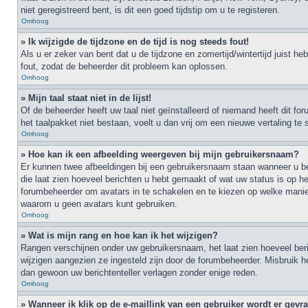
niet geregistreerd bent, is dit een goed tijdstip om u te registeren.
Omhoog
» Ik wijzigde de tijdzone en de tijd is nog steeds fout!
Als u er zeker van bent dat u de tijdzone en zomertijd/wintertijd juist h
fout, zodat de beheerder dit probleem kan oplossen.
Omhoog
» Mijn taal staat niet in de lijst!
Of de beheerder heeft uw taal niet geïnstalleerd of niemand heeft dit f
het taalpakket niet bestaan, voelt u dan vrij om een nieuwe vertaling t
Omhoog
» Hoe kan ik een afbeelding weergeven bij mijn gebruikersnaam?
Er kunnen twee afbeeldingen bij een gebruikersnaam staan wanneer u ber
die laat zien hoeveel berichten u hebt gemaakt of wat uw status is op he
forumbeheerder om avatars in te schakelen en te kiezen op welke mani
waarom u geen avatars kunt gebruiken.
Omhoog
» Wat is mijn rang en hoe kan ik het wijzigen?
Rangen verschijnen onder uw gebruikersnaam, het laat zien hoeveel beric
wijzigen aangezien ze ingesteld zijn door de forumbeheerder. Misbruik h
dan gewoon uw berichtenteller verlagen zonder enige reden.
Omhoog
» Wanneer ik klik op de e-maillink van een gebruiker wordt er gev