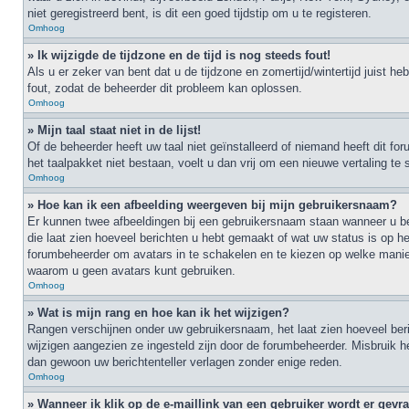
niet geregistreerd bent, is dit een goed tijdstip om u te registeren.
Omhoog
» Ik wijzigde de tijdzone en de tijd is nog steeds fout!
Als u er zeker van bent dat u de tijdzone en zomertijd/wintertijd juist h
fout, zodat de beheerder dit probleem kan oplossen.
Omhoog
» Mijn taal staat niet in de lijst!
Of de beheerder heeft uw taal niet geïnstalleerd of niemand heeft dit f
het taalpakket niet bestaan, voelt u dan vrij om een nieuwe vertaling t
Omhoog
» Hoe kan ik een afbeelding weergeven bij mijn gebruikersnaam?
Er kunnen twee afbeeldingen bij een gebruikersnaam staan wanneer u ber
die laat zien hoeveel berichten u hebt gemaakt of wat uw status is op he
forumbeheerder om avatars in te schakelen en te kiezen op welke mani
waarom u geen avatars kunt gebruiken.
Omhoog
» Wat is mijn rang en hoe kan ik het wijzigen?
Rangen verschijnen onder uw gebruikersnaam, het laat zien hoeveel beric
wijzigen aangezien ze ingesteld zijn door de forumbeheerder. Misbruik h
dan gewoon uw berichtenteller verlagen zonder enige reden.
Omhoog
» Wanneer ik klik op de e-maillink van een gebruiker wordt er gev