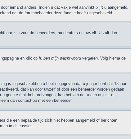
door iemand anders. Indien u dat vakje wel aanvinkt blijft u aangemeld.
 betekend dat de forumbeheerder deze functie heeft uitgeschakeld.
ichtbaar zijn voor de beheerders, moderators en uwzelf. U zult dan
ngspagina en klik op
Ik ben mijn wachtwoord vergeten
. Volg hierna de
ning is ingeschakeld en u hebt opgegeven dat u jonger bent dat 13 jaar
geactiveerd, dat kan door uwzelf of door een beheerder worden gedaan
 u geen e-mail hebt ontvangen, kan het zijn dat u een onjuist e-
, neem dan contact op met een beheerder.
rs die een bepaalde tijd zich niet hebben aangemeld of berichten
emen in discussies.