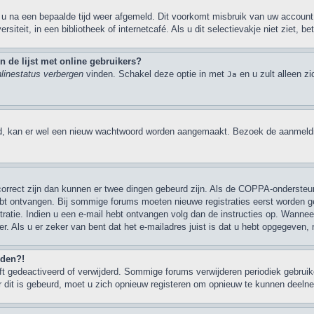
 u na een bepaalde tijd weer afgemeld. Dit voorkomt misbruik van uw account 
rsiteit, in een bibliotheek of internetcafé. Als u dit selectievakje niet ziet,
 de lijst met online gebruikers?
nlinestatus verbergen
vinden. Schakel deze optie in met
en u zult alleen z
Ja
d, kan er wel een nieuw wachtwoord worden aangemaakt. Bezoek de aanmeldi
 correct zijn dan kunnen er twee dingen gebeurd zijn. Als de COPPA-ondersteu
u hebt ontvangen. Bij sommige forums moeten nieuwe registraties eerst worden 
ratie. Indien u een e-mail hebt ontvangen volg dan de instructies op. Wanneer
er. Als u er zeker van bent dat het e-mailadres juist is dat u hebt opgegeven
lden?!
 gedeactiveerd of verwijderd. Sommige forums verwijderen periodiek gebruike
 dit is gebeurd, moet u zich opnieuw registeren om opnieuw te kunnen deeln