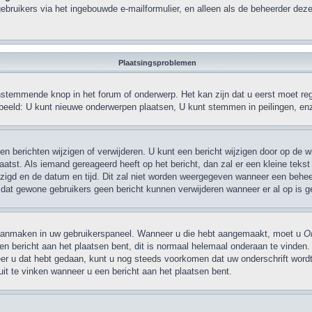
ebruikers via het ingebouwde e-mailformulier, en alleen als de beheerder deze
Plaatsingsproblemen
stemmende knop in het forum of onderwerp. Het kan zijn dat u eerst moet regi
rbeeld: U kunt nieuwe onderwerpen plaatsen, U kunt stemmen in peilingen, en
 berichten wijzigen of verwijderen. U kunt een bericht wijzigen door op de wij
laatst. Als iemand gereageerd heeft op het bericht, dan zal er een kleine te
wijzigd en de datum en tijd. Dit zal niet worden weergegeven wanneer een behee
t dat gewone gebruikers geen bericht kunnen verwijderen wanneer er al op is g
 aanmaken in uw gebruikerspaneel. Wanneer u die hebt aangemaakt, moet u
On
 bericht aan het plaatsen bent, dit is normaal helemaal onderaan te vinden.
neer u dat hebt gedaan, kunt u nog steeds voorkomen dat uw onderschrift wor
it te vinken wanneer u een bericht aan het plaatsen bent.