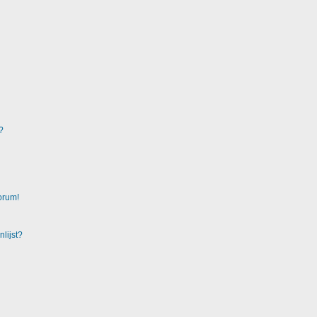
?
orum!
lijst?