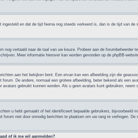
ebt ingesteld en dat de tijd hierna nog steeds verkeerd is, dan is de tijd van 
orum nog vertaald naar de taal van uw keuze. Probeer aan de forumbeheerder te
e schrijven. Meer informatie hierover kan worden gevonden op de phpBB-websit
ichten aan het bekijken bent. Een ervan kan een afbeelding zijn die geassoci
t forum. De andere, normaal een grotere afbeelding, beter bekend als een avata
er avatars gebruikt kunnen worden. Als u geen avatars kunt gebruiken, neem
hten u hebt gemaakt of het identificeert bepaalde gebruikers, bijvoorbeeld m
et forum niet door onnodig berichten te plaatsen om uw rang te verhogen. De 
raagd of ik me wil aanmelden?