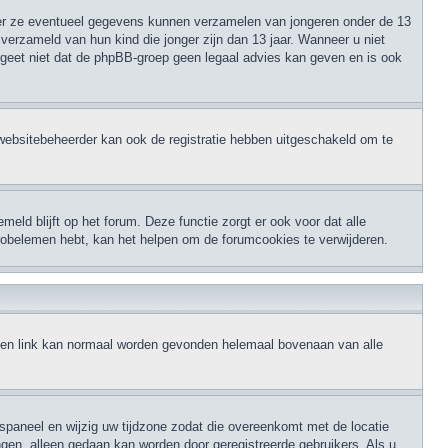
eer ze eventueel gegevens kunnen verzamelen van jongeren onder de 13
verzameld van hun kind die jonger zijn dan 13 jaar. Wanneer u niet
ergeet niet dat de phpBB-groep geen legaal advies kan geven en is ook
websitebeheerder kan ook de registratie hebben uitgeschakeld om te
eld blijft op het forum. Deze functie zorgt er ook voor dat alle
robelemen hebt, kan het helpen om de forumcookies te verwijderen.
, een link kan normaal worden gevonden helemaal bovenaan van alle
erspaneel en wijzig uw tijdzone zodat die overeenkomt met de locatie
ingen, alleen gedaan kan worden door geregistreerde gebruikers. Als u