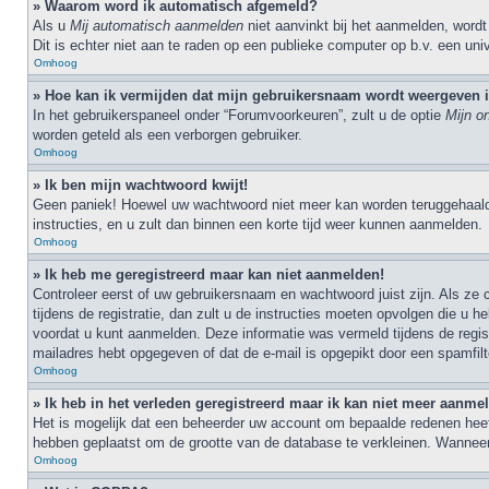
» Waarom word ik automatisch afgemeld?
Als u
Mij automatisch aanmelden
niet aanvinkt bij het aanmelden, wordt
Dit is echter niet aan te raden op een publieke computer op b.v. een unive
Omhoog
» Hoe kan ik vermijden dat mijn gebruikersnaam wordt weergeven in
In het gebruikerspaneel onder “Forumvoorkeuren”, zult u de optie
Mijn o
worden geteld als een verborgen gebruiker.
Omhoog
» Ik ben mijn wachtwoord kwijt!
Geen paniek! Hoewel uw wachtwoord niet meer kan worden teruggehaal
instructies, en u zult dan binnen een korte tijd weer kunnen aanmelden.
Omhoog
» Ik heb me geregistreerd maar kan niet aanmelden!
Controleer eerst of uw gebruikersnaam en wachtwoord juist zijn. Als ze
tijdens de registratie, dan zult u de instructies moeten opvolgen die 
voordat u kunt aanmelden. Deze informatie was vermeld tijdens de regist
mailadres hebt opgegeven of dat de e-mail is opgepikt door een spamfilt
Omhoog
» Ik heb in het verleden geregistreerd maar ik kan niet meer aanme
Het is mogelijk dat een beheerder uw account om bepaalde redenen heeft
hebben geplaatst om de grootte van de database te verkleinen. Wanneer
Omhoog