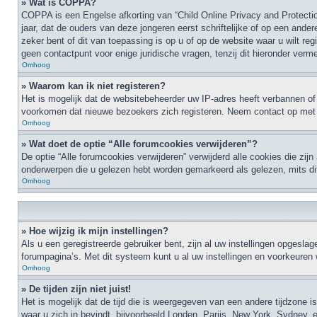
» Wat is COPPA?
COPPA is een Engelse afkorting van “Child Online Privacy and Protecti
jaar, dat de ouders van deze jongeren eerst schriftelijke of op een an
zeker bent of dit van toepassing is op u of op de website waar u wilt r
geen contactpunt voor enige juridische vragen, tenzij dit hieronder verme
Omhoog
» Waarom kan ik niet registeren?
Het is mogelijk dat de websitebeheerder uw IP-adres heeft verbannen of
voorkomen dat nieuwe bezoekers zich registeren. Neem contact op met 
Omhoog
» Wat doet de optie “Alle forumcookies verwijderen”?
De optie “Alle forumcookies verwijderen” verwijderd alle cookies die zij
onderwerpen die u gelezen hebt worden gemarkeerd als gelezen, mits di
Omhoog
» Hoe wijzig ik mijn instellingen?
Als u een geregistreerde gebruiker bent, zijn al uw instellingen opges
forumpagina’s. Met dit systeem kunt u al uw instellingen en voorkeuren 
Omhoog
» De tijden zijn niet juist!
Het is mogelijk dat de tijd die is weergegeven van een andere tijdzone i
waar u zich in bevindt, bijvoorbeeld Londen, Parijs, New York, Sydney, e