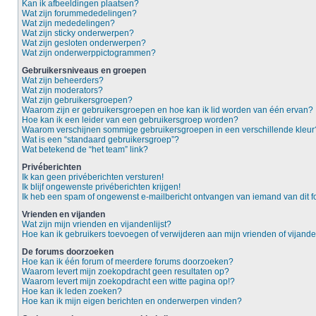
Kan ik afbeeldingen plaatsen?
Wat zijn forummededelingen?
Wat zijn mededelingen?
Wat zijn sticky onderwerpen?
Wat zijn gesloten onderwerpen?
Wat zijn onderwerppictogrammen?
Gebruikersniveaus en groepen
Wat zijn beheerders?
Wat zijn moderators?
Wat zijn gebruikersgroepen?
Waarom zijn er gebruikersgroepen en hoe kan ik lid worden van één ervan?
Hoe kan ik een leider van een gebruikersgroep worden?
Waarom verschijnen sommige gebruikersgroepen in een verschillende kleur
Wat is een “standaard gebruikersgroep”?
Wat betekend de “het team” link?
Privéberichten
Ik kan geen privéberichten versturen!
Ik blijf ongewenste privéberichten krijgen!
Ik heb een spam of ongewenst e-mailbericht ontvangen van iemand van dit f
Vrienden en vijanden
Wat zijn mijn vrienden en vijandenlijst?
Hoe kan ik gebruikers toevoegen of verwijderen aan mijn vrienden of vijanden
De forums doorzoeken
Hoe kan ik één forum of meerdere forums doorzoeken?
Waarom levert mijn zoekopdracht geen resultaten op?
Waarom levert mijn zoekopdracht een witte pagina op!?
Hoe kan ik leden zoeken?
Hoe kan ik mijn eigen berichten en onderwerpen vinden?