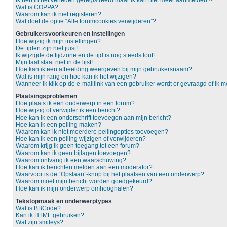
Ik heb in het verleden geregistreerd maar ik kan niet meer aanmelden?!
Wat is COPPA?
Waarom kan ik niet registeren?
Wat doet de optie “Alle forumcookies verwijderen”?
Gebruikersvoorkeuren en instellingen
Hoe wijzig ik mijn instellingen?
De tijden zijn niet juist!
Ik wijzigde de tijdzone en de tijd is nog steeds fout!
Mijn taal staat niet in de lijst!
Hoe kan ik een afbeelding weergeven bij mijn gebruikersnaam?
Wat is mijn rang en hoe kan ik het wijzigen?
Wanneer ik klik op de e-maillink van een gebruiker wordt er gevraagd of ik
Plaatsingsproblemen
Hoe plaats ik een onderwerp in een forum?
Hoe wijzig of verwijder ik een bericht?
Hoe kan ik een onderschrift toevoegen aan mijn bericht?
Hoe kan ik een peiling maken?
Waarom kan ik niet meerdere peilingopties toevoegen?
Hoe kan ik een peiling wijzigen of verwijderen?
Waarom krijg ik geen toegang tot een forum?
Waarom kan ik geen bijlagen toevoegen?
Waarom ontvang ik een waarschuwing?
Hoe kan ik berichten melden aan een moderator?
Waarvoor is de “Opslaan”-knop bij het plaatsen van een onderwerp?
Waarom moet mijn bericht worden goedgekeurd?
Hoe kan ik mijn onderwerp omhooghalen?
Tekstopmaak en onderwerptypes
Wat is BBCode?
Kan ik HTML gebruiken?
Wat zijn smileys?