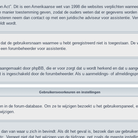
on Act”. Dit is een Amerikaanse wet van 1998 die websites verplichten wann
dere manier toestemming geven, zodat de ouders weten dat er gegevens worden 
egisteren neem dan contact op met een juridische adviseur voor assistentie. V
ldt wordt.
 dat de gebruikersnaam waarmee u hebt geregistreerd niet is toegestaan. De 
een forumbeheerder voor assistentie.
n aangemaakt door phpBB, die er voor zorgt dat u wordt herkend en dat u aangem
t is ingeschakeld door de forumbeheerder. Als u aanmeldings- of afmeldingsp
Gebruikersvoorkeuren en instellingen
lagen in de forum-database. Om ze te wijzigen bezoekt u het gebruikerspaneel
wijzigen.
s dan van waar u zich in bevindt. Als dit het geval is, bezoek dan uw gebruik
tc. Vergeet niet dat het wijzigen van de tijdzone, net zoals de meeste instell