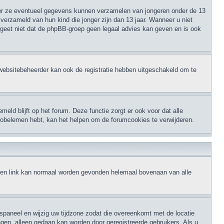
eer ze eventueel gegevens kunnen verzamelen van jongeren onder de 13
verzameld van hun kind die jonger zijn dan 13 jaar. Wanneer u niet
ergeet niet dat de phpBB-groep geen legaal advies kan geven en is ook
websitebeheerder kan ook de registratie hebben uitgeschakeld om te
eld blijft op het forum. Deze functie zorgt er ook voor dat alle
robelemen hebt, kan het helpen om de forumcookies te verwijderen.
, een link kan normaal worden gevonden helemaal bovenaan van alle
erspaneel en wijzig uw tijdzone zodat die overeenkomt met de locatie
ingen, alleen gedaan kan worden door geregistreerde gebruikers. Als u