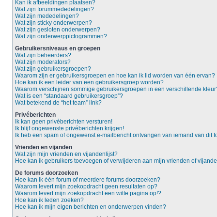
Kan ik afbeeldingen plaatsen?
Wat zijn forummededelingen?
Wat zijn mededelingen?
Wat zijn sticky onderwerpen?
Wat zijn gesloten onderwerpen?
Wat zijn onderwerppictogrammen?
Gebruikersniveaus en groepen
Wat zijn beheerders?
Wat zijn moderators?
Wat zijn gebruikersgroepen?
Waarom zijn er gebruikersgroepen en hoe kan ik lid worden van één ervan?
Hoe kan ik een leider van een gebruikersgroep worden?
Waarom verschijnen sommige gebruikersgroepen in een verschillende kleur
Wat is een “standaard gebruikersgroep”?
Wat betekend de “het team” link?
Privéberichten
Ik kan geen privéberichten versturen!
Ik blijf ongewenste privéberichten krijgen!
Ik heb een spam of ongewenst e-mailbericht ontvangen van iemand van dit f
Vrienden en vijanden
Wat zijn mijn vrienden en vijandenlijst?
Hoe kan ik gebruikers toevoegen of verwijderen aan mijn vrienden of vijanden
De forums doorzoeken
Hoe kan ik één forum of meerdere forums doorzoeken?
Waarom levert mijn zoekopdracht geen resultaten op?
Waarom levert mijn zoekopdracht een witte pagina op!?
Hoe kan ik leden zoeken?
Hoe kan ik mijn eigen berichten en onderwerpen vinden?