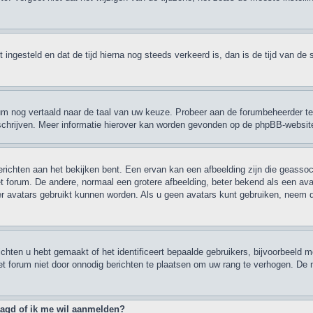
ebt ingesteld en dat de tijd hierna nog steeds verkeerd is, dan is de tijd van 
orum nog vertaald naar de taal van uw keuze. Probeer aan de forumbeheerder te
e schrijven. Meer informatie hierover kan worden gevonden op de phpBB-websit
ichten aan het bekijken bent. Een ervan kan een afbeelding zijn die geassoci
t forum. De andere, normaal een grotere afbeelding, beter bekend als een avata
er avatars gebruikt kunnen worden. Als u geen avatars kunt gebruiken, neem
hten u hebt gemaakt of het identificeert bepaalde gebruikers, bijvoorbeeld m
et forum niet door onnodig berichten te plaatsen om uw rang te verhogen. De 
raagd of ik me wil aanmelden?