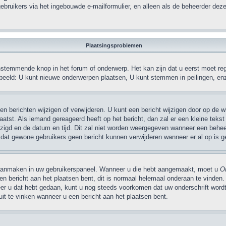
ebruikers via het ingebouwde e-mailformulier, en alleen als de beheerder deze
Plaatsingsproblemen
stemmende knop in het forum of onderwerp. Het kan zijn dat u eerst moet regi
rbeeld: U kunt nieuwe onderwerpen plaatsen, U kunt stemmen in peilingen, en
 berichten wijzigen of verwijderen. U kunt een bericht wijzigen door op de wij
laatst. Als iemand gereageerd heeft op het bericht, dan zal er een kleine te
wijzigd en de datum en tijd. Dit zal niet worden weergegeven wanneer een behee
t dat gewone gebruikers geen bericht kunnen verwijderen wanneer er al op is g
 aanmaken in uw gebruikerspaneel. Wanneer u die hebt aangemaakt, moet u
On
 bericht aan het plaatsen bent, dit is normaal helemaal onderaan te vinden.
neer u dat hebt gedaan, kunt u nog steeds voorkomen dat uw onderschrift wor
it te vinken wanneer u een bericht aan het plaatsen bent.