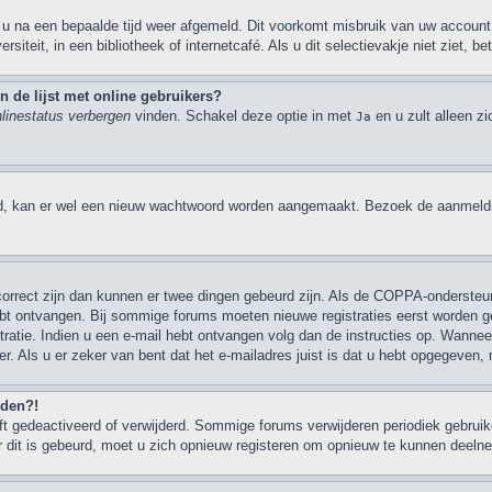
 u na een bepaalde tijd weer afgemeld. Dit voorkomt misbruik van uw account 
rsiteit, in een bibliotheek of internetcafé. Als u dit selectievakje niet ziet,
 de lijst met online gebruikers?
nlinestatus verbergen
vinden. Schakel deze optie in met
en u zult alleen z
Ja
d, kan er wel een nieuw wachtwoord worden aangemaakt. Bezoek de aanmeldi
 correct zijn dan kunnen er twee dingen gebeurd zijn. Als de COPPA-ondersteu
u hebt ontvangen. Bij sommige forums moeten nieuwe registraties eerst worden 
ratie. Indien u een e-mail hebt ontvangen volg dan de instructies op. Wanneer
er. Als u er zeker van bent dat het e-mailadres juist is dat u hebt opgegeven
lden?!
 gedeactiveerd of verwijderd. Sommige forums verwijderen periodiek gebruike
 dit is gebeurd, moet u zich opnieuw registeren om opnieuw te kunnen deeln