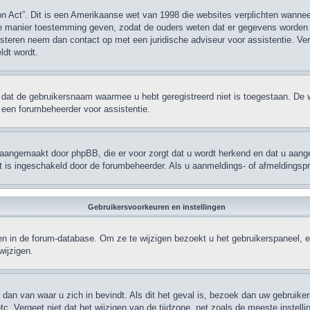
on Act”. Dit is een Amerikaanse wet van 1998 die websites verplichten wann
dere manier toestemming geven, zodat de ouders weten dat er gegevens worden 
egisteren neem dan contact op met een juridische adviseur voor assistentie. V
ldt wordt.
 dat de gebruikersnaam waarmee u hebt geregistreerd niet is toegestaan. De 
een forumbeheerder voor assistentie.
n aangemaakt door phpBB, die er voor zorgt dat u wordt herkend en dat u aangem
t is ingeschakeld door de forumbeheerder. Als u aanmeldings- of afmeldingsp
Gebruikersvoorkeuren en instellingen
lagen in de forum-database. Om ze te wijzigen bezoekt u het gebruikerspaneel
wijzigen.
s dan van waar u zich in bevindt. Als dit het geval is, bezoek dan uw gebruik
tc. Vergeet niet dat het wijzigen van de tijdzone, net zoals de meeste instell