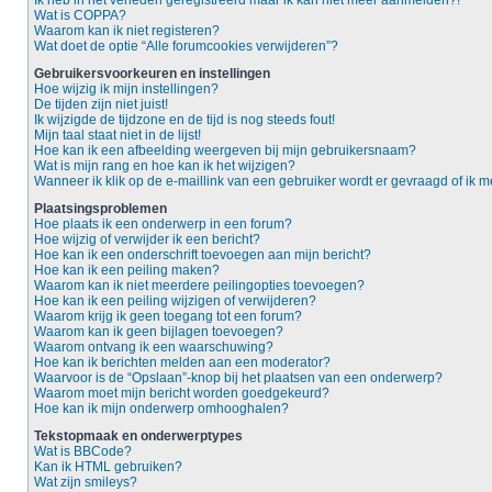
Ik heb in het verleden geregistreerd maar ik kan niet meer aanmelden?!
Wat is COPPA?
Waarom kan ik niet registeren?
Wat doet de optie “Alle forumcookies verwijderen”?
Gebruikersvoorkeuren en instellingen
Hoe wijzig ik mijn instellingen?
De tijden zijn niet juist!
Ik wijzigde de tijdzone en de tijd is nog steeds fout!
Mijn taal staat niet in de lijst!
Hoe kan ik een afbeelding weergeven bij mijn gebruikersnaam?
Wat is mijn rang en hoe kan ik het wijzigen?
Wanneer ik klik op de e-maillink van een gebruiker wordt er gevraagd of ik
Plaatsingsproblemen
Hoe plaats ik een onderwerp in een forum?
Hoe wijzig of verwijder ik een bericht?
Hoe kan ik een onderschrift toevoegen aan mijn bericht?
Hoe kan ik een peiling maken?
Waarom kan ik niet meerdere peilingopties toevoegen?
Hoe kan ik een peiling wijzigen of verwijderen?
Waarom krijg ik geen toegang tot een forum?
Waarom kan ik geen bijlagen toevoegen?
Waarom ontvang ik een waarschuwing?
Hoe kan ik berichten melden aan een moderator?
Waarvoor is de “Opslaan”-knop bij het plaatsen van een onderwerp?
Waarom moet mijn bericht worden goedgekeurd?
Hoe kan ik mijn onderwerp omhooghalen?
Tekstopmaak en onderwerptypes
Wat is BBCode?
Kan ik HTML gebruiken?
Wat zijn smileys?