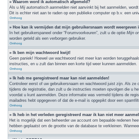
» Waarom word ik automatisch afgemeld?
Als u
Mij automatisch aanmelden
niet aanvinkt bij het aanmelden, wordt
Dit is echter niet aan te raden op een publieke computer op b.v. een unive
Omhoog
» Hoe kan ik vermijden dat mijn gebruikersnaam wordt weergeven in
In het gebruikerspaneel onder “Forumvoorkeuren”, zult u de optie
Mijn o
worden geteld als een verborgen gebruiker.
Omhoog
» Ik ben mijn wachtwoord kwijt!
Geen paniek! Hoewel uw wachtwoord niet meer kan worden teruggehaal
instructies, en u zult dan binnen een korte tijd weer kunnen aanmelden.
Omhoog
» Ik heb me geregistreerd maar kan niet aanmelden!
Controleer eerst of uw gebruikersnaam en wachtwoord juist zijn. Als ze
tijdens de registratie, dan zult u de instructies moeten opvolgen die 
voordat u kunt aanmelden. Deze informatie was vermeld tijdens de regist
mailadres hebt opgegeven of dat de e-mail is opgepikt door een spamfilt
Omhoog
» Ik heb in het verleden geregistreerd maar ik kan niet meer aanme
Het is mogelijk dat een beheerder uw account om bepaalde redenen heeft
hebben geplaatst om de grootte van de database te verkleinen. Wanneer
Omhoog