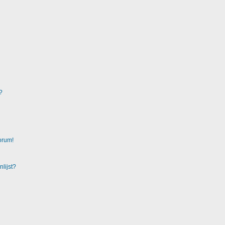
?
orum!
lijst?