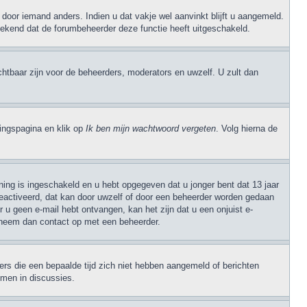
door iemand anders. Indien u dat vakje wel aanvinkt blijft u aangemeld.
 betekend dat de forumbeheerder deze functie heeft uitgeschakeld.
ichtbaar zijn voor de beheerders, moderators en uwzelf. U zult dan
ngspagina en klik op
Ik ben mijn wachtwoord vergeten
. Volg hierna de
ning is ingeschakeld en u hebt opgegeven dat u jonger bent dat 13 jaar
geactiveerd, dat kan door uwzelf of door een beheerder worden gedaan
 u geen e-mail hebt ontvangen, kan het zijn dat u een onjuist e-
, neem dan contact op met een beheerder.
rs die een bepaalde tijd zich niet hebben aangemeld of berichten
emen in discussies.