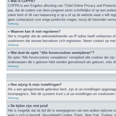
» Wat is COPPA?
COPPA is een Engelse afkorting van “Child Online Privacy and Protecti
jaar, dat de ouders van deze jongeren eerst schriftelijke of op een an
zeker bent of dit van toepassing is op u of op de website waar u wilt r
geen contactpunt voor enige juridische vragen, tenzij dit hieronder verme
Omhoog
» Waarom kan ik niet registeren?
Het is mogelijk dat de websitebeheerder uw IP-adres heeft verbannen of
voorkomen dat nieuwe bezoekers zich registeren. Neem contact op met 
Omhoog
» Wat doet de optie “Alle forumcookies verwijderen”?
De optie “Alle forumcookies verwijderen” verwijderd alle cookies die zij
onderwerpen die u gelezen hebt worden gemarkeerd als gelezen, mits di
Omhoog
» Hoe wijzig ik mijn instellingen?
Als u een geregistreerde gebruiker bent, zijn al uw instellingen opges
forumpagina’s. Met dit systeem kunt u al uw instellingen en voorkeuren 
Omhoog
» De tijden zijn niet juist!
Het is mogelijk dat de tijd die is weergegeven van een andere tijdzone i
waar u zich in bevindt, bijvoorbeeld Londen, Parijs, New York, Sydney, e