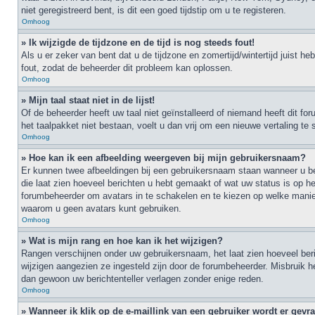
niet geregistreerd bent, is dit een goed tijdstip om u te registeren.
Omhoog
» Ik wijzigde de tijdzone en de tijd is nog steeds fout!
Als u er zeker van bent dat u de tijdzone en zomertijd/wintertijd juist h
fout, zodat de beheerder dit probleem kan oplossen.
Omhoog
» Mijn taal staat niet in de lijst!
Of de beheerder heeft uw taal niet geïnstalleerd of niemand heeft dit f
het taalpakket niet bestaan, voelt u dan vrij om een nieuwe vertaling t
Omhoog
» Hoe kan ik een afbeelding weergeven bij mijn gebruikersnaam?
Er kunnen twee afbeeldingen bij een gebruikersnaam staan wanneer u ber
die laat zien hoeveel berichten u hebt gemaakt of wat uw status is op he
forumbeheerder om avatars in te schakelen en te kiezen op welke mani
waarom u geen avatars kunt gebruiken.
Omhoog
» Wat is mijn rang en hoe kan ik het wijzigen?
Rangen verschijnen onder uw gebruikersnaam, het laat zien hoeveel beric
wijzigen aangezien ze ingesteld zijn door de forumbeheerder. Misbruik h
dan gewoon uw berichtenteller verlagen zonder enige reden.
Omhoog
» Wanneer ik klik op de e-maillink van een gebruiker wordt er gev