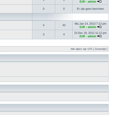
DJK - admin
0
0
Er zijn geen berichten
Ma Jan 14, 2013 7:12 pm
4
43
DJK - admin
Di Dec 18, 2012 11:12 pm
3
4
DJK - admin
Alle tijden zijn UTC [ Zomertijd ]