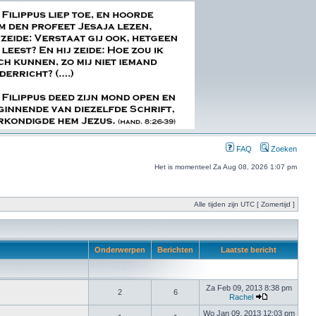
FAQ
Zoeken
Het is momenteel Za Aug 08, 2026 1:07 pm
Alle tijden zijn UTC [ Zomertijd ]
Onderwerpen
Berichten
Laatste bericht
Za Feb 09, 2013 8:38 pm
2
6
Rachel
Wo Jan 09, 2013 12:03 pm