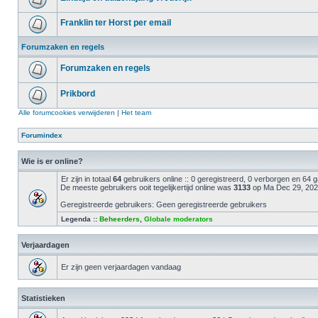
Franklin ter Horst per email
Forumzaken en regels
Forumzaken en regels
Prikbord
Alle forumcookies verwijderen
|
Het team
Forumindex
Wie is er online?
Er zijn in totaal
64
gebruikers online :: 0 geregistreerd, 0 verborgen en 64
De meeste gebruikers ooit tegelijkertijd online was
3133
op Ma Dec 29, 202
Geregistreerde gebruikers: Geen geregistreerde gebruikers
Legenda ::
Beheerders
,
Globale moderators
Verjaardagen
Er zijn geen verjaardagen vandaag
Statistieken