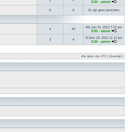
DJK - admin
0
0
Er zijn geen berichten
Ma Jan 14, 2013 7:12 pm
4
43
DJK - admin
Di Dec 18, 2012 11:12 pm
3
4
DJK - admin
Alle tijden zijn UTC [ Zomertijd ]