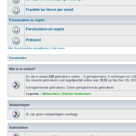
Franklin ter Horst per email
Forumzaken en regels
Forumzaken en regels
Prikbord
Alle forumcookies verwijderen
|
Het team
Forumindex
Wie is er online?
Er zijn in totaal
138
gebruikers online :: 0 geregistreerd, 0 verborgen en 1
De meeste gebruikers ooit tegelijkertijd online was
3133
op Ma Dec 29, 202
Geregistreerde gebruikers: Geen geregistreerde gebruikers
Legenda ::
Beheerders
,
Globale moderators
Verjaardagen
Er zijn geen verjaardagen vandaag
Statistieken