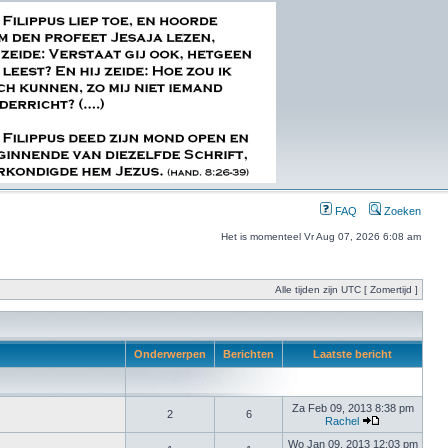
FAQ
Zoeken
Het is momenteel Vr Aug 07, 2026 6:08 am
Alle tijden zijn UTC [ Zomertijd ]
Onderwerpen
Berichten
Laatste bericht
Za Feb 09, 2013 8:38 pm
2
6
Rachel
Wo Jan 09, 2013 12:03 pm