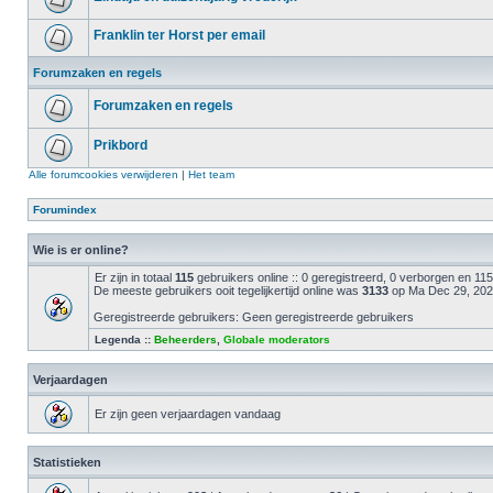
Franklin ter Horst per email
Forumzaken en regels
Forumzaken en regels
Prikbord
Alle forumcookies verwijderen
|
Het team
Forumindex
Wie is er online?
Er zijn in totaal
115
gebruikers online :: 0 geregistreerd, 0 verborgen en 1
De meeste gebruikers ooit tegelijkertijd online was
3133
op Ma Dec 29, 202
Geregistreerde gebruikers: Geen geregistreerde gebruikers
Legenda ::
Beheerders
,
Globale moderators
Verjaardagen
Er zijn geen verjaardagen vandaag
Statistieken