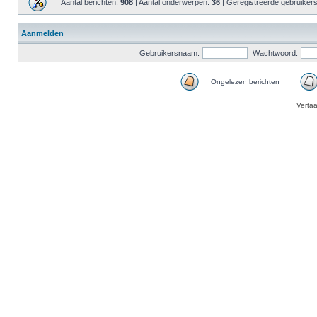
Aantal berichten:
908
| Aantal onderwerpen:
36
| Geregistreerde gebruiker
Aanmelden
Gebruikersnaam:
Wachtwoord:
Ongelezen berichten
Verta