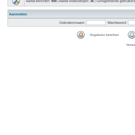
Aantal berichten:
908
| Aantal onderwerpen:
36
| Geregistreerde gebruiker
Aanmelden
Gebruikersnaam:
Wachtwoord:
Ongelezen berichten
Verta