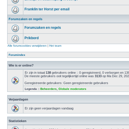
Franklin ter Horst per email
Forumzaken en regels
Forumzaken en regels
Prikbord
Alle forumcookies verwijderen
|
Het team
Forumindex
Wie is er online?
Er zijn in totaal
138
gebruikers online :: 0 geregistreerd, 0 verborgen en 1
De meeste gebruikers ooit tegelijkertijd online was
3133
op Ma Dec 29, 202
Geregistreerde gebruikers: Geen geregistreerde gebruikers
Legenda ::
Beheerders
,
Globale moderators
Verjaardagen
Er zijn geen verjaardagen vandaag
Statistieken