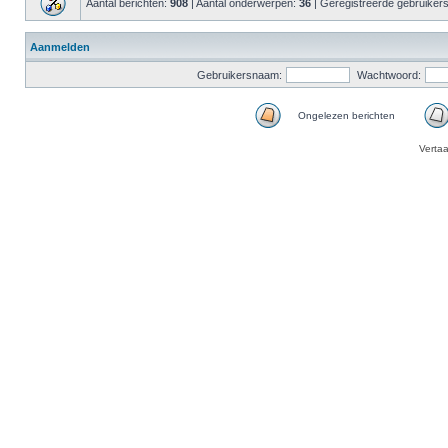
Aantal berichten:
908
| Aantal onderwerpen:
36
| Geregistreerde gebruiker
Aanmelden
Gebruikersnaam:
Wachtwoord:
Ongelezen berichten
Verta