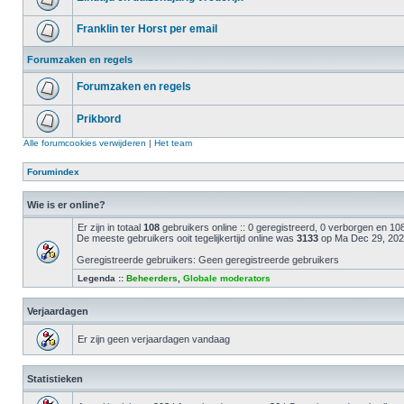
Franklin ter Horst per email
Forumzaken en regels
Forumzaken en regels
Prikbord
Alle forumcookies verwijderen
|
Het team
Forumindex
Wie is er online?
Er zijn in totaal
108
gebruikers online :: 0 geregistreerd, 0 verborgen en 1
De meeste gebruikers ooit tegelijkertijd online was
3133
op Ma Dec 29, 202
Geregistreerde gebruikers: Geen geregistreerde gebruikers
Legenda ::
Beheerders
,
Globale moderators
Verjaardagen
Er zijn geen verjaardagen vandaag
Statistieken