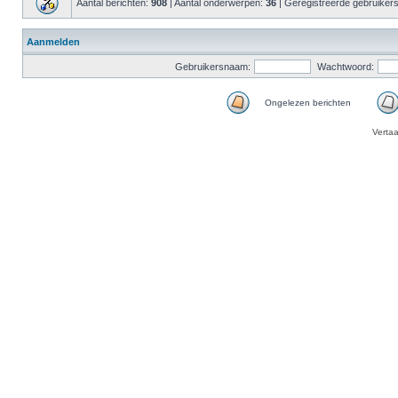
Aantal berichten:
908
| Aantal onderwerpen:
36
| Geregistreerde gebruiker
Aanmelden
Gebruikersnaam:
Wachtwoord:
Ongelezen berichten
Verta