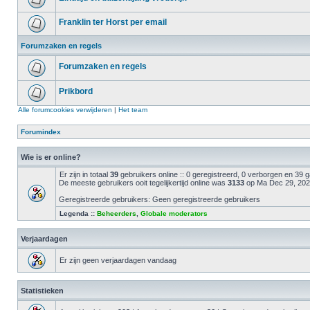
Franklin ter Horst per email
Forumzaken en regels
Forumzaken en regels
Prikbord
Alle forumcookies verwijderen
|
Het team
Forumindex
Wie is er online?
Er zijn in totaal
39
gebruikers online :: 0 geregistreerd, 0 verborgen en 39
De meeste gebruikers ooit tegelijkertijd online was
3133
op Ma Dec 29, 202
Geregistreerde gebruikers: Geen geregistreerde gebruikers
Legenda ::
Beheerders
,
Globale moderators
Verjaardagen
Er zijn geen verjaardagen vandaag
Statistieken