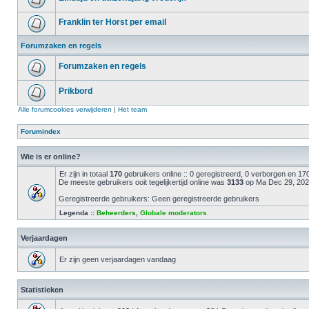
Franklin ter Horst per email
Forumzaken en regels
Forumzaken en regels
Prikbord
Alle forumcookies verwijderen
|
Het team
Forumindex
Wie is er online?
Er zijn in totaal
170
gebruikers online :: 0 geregistreerd, 0 verborgen en 1
De meeste gebruikers ooit tegelijkertijd online was
3133
op Ma Dec 29, 202
Geregistreerde gebruikers: Geen geregistreerde gebruikers
Legenda ::
Beheerders
,
Globale moderators
Verjaardagen
Er zijn geen verjaardagen vandaag
Statistieken