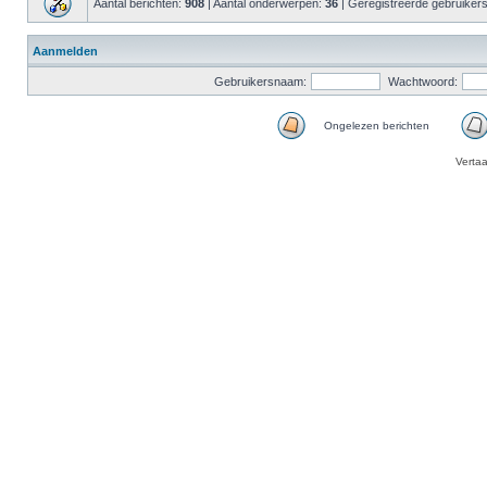
Aantal berichten:
908
| Aantal onderwerpen:
36
| Geregistreerde gebruiker
Aanmelden
Gebruikersnaam:
Wachtwoord:
Ongelezen berichten
Verta