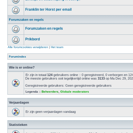
Franklin ter Horst per email
Forumzaken en regels
Forumzaken en regels
Prikbord
Alle forumcookies verwijderen
|
Het team
Forumindex
Wie is er online?
Er zijn in totaal
124
gebruikers online :: 0 geregistreerd, 0 verborgen en 1
De meeste gebruikers ooit tegelijkertijd online was
3133
op Ma Dec 29, 202
Geregistreerde gebruikers: Geen geregistreerde gebruikers
Legenda ::
Beheerders
,
Globale moderators
Verjaardagen
Er zijn geen verjaardagen vandaag
Statistieken