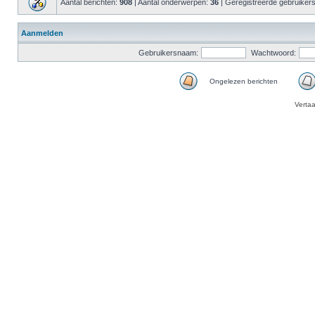
Aantal berichten:
908
| Aantal onderwerpen:
36
| Geregistreerde gebruiker
Aanmelden
Gebruikersnaam:
Wachtwoord:
Ongelezen berichten
Verta