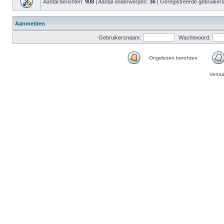
Aantal berichten:
908
| Aantal onderwerpen:
36
| Geregistreerde gebruiker
Aanmelden
Gebruikersnaam:
Wachtwoord:
Ongelezen berichten
Verta