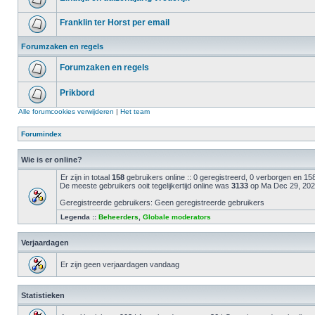
Franklin ter Horst per email
Forumzaken en regels
Forumzaken en regels
Prikbord
Alle forumcookies verwijderen
|
Het team
Forumindex
Wie is er online?
Er zijn in totaal
158
gebruikers online :: 0 geregistreerd, 0 verborgen en 1
De meeste gebruikers ooit tegelijkertijd online was
3133
op Ma Dec 29, 202
Geregistreerde gebruikers: Geen geregistreerde gebruikers
Legenda ::
Beheerders
,
Globale moderators
Verjaardagen
Er zijn geen verjaardagen vandaag
Statistieken