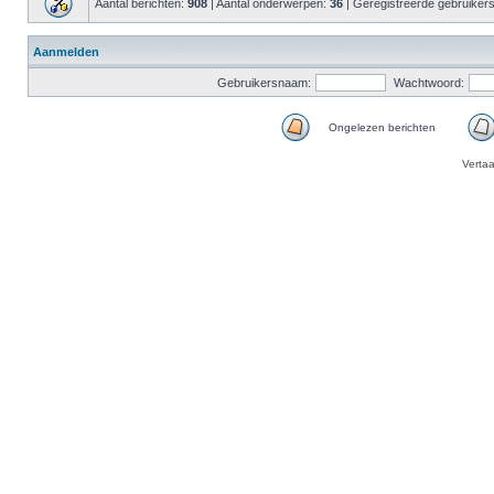
Aantal berichten:
908
| Aantal onderwerpen:
36
| Geregistreerde gebruiker
Aanmelden
Gebruikersnaam:
Wachtwoord:
Ongelezen berichten
Verta