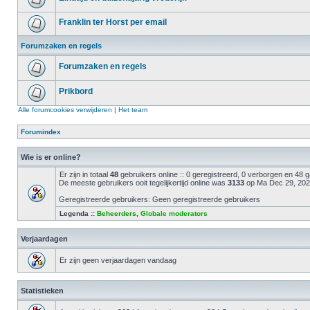
Franklin ter Horst per email
Forumzaken en regels
Forumzaken en regels
Prikbord
Alle forumcookies verwijderen
|
Het team
Forumindex
Wie is er online?
Er zijn in totaal
48
gebruikers online :: 0 geregistreerd, 0 verborgen en 48
De meeste gebruikers ooit tegelijkertijd online was
3133
op Ma Dec 29, 202
Geregistreerde gebruikers: Geen geregistreerde gebruikers
Legenda ::
Beheerders
,
Globale moderators
Verjaardagen
Er zijn geen verjaardagen vandaag
Statistieken