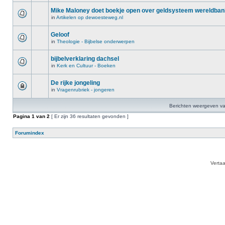
Mike Maloney doet boekje open over geldsysteem wereldba
in
Artikelen op dewoesteweg.nl
Geloof
in
Theologie - Bijbelse onderwerpen
bijbelverklaring dachsel
in
Kerk en Cultuur - Boeken
De rijke jongeling
in
Vragenrubriek - jongeren
Berichten weergeven va
Pagina
1
van
2
[ Er zijn 36 resultaten gevonden ]
Forumindex
Verta