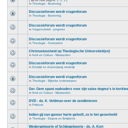
[
Ga naar pagina:
1
,
2
,
3
]
in
Theologie - Bezinning
Discussieforum wordt vragenforum
in
Theologie - Bezinning
Discussieforum wordt vragenforum
in
Vragenrubriek - jongeren
Discussieforum wordt vragenforum
in
Theologie - Oudvaders
Christusloosheid op Theologische Universiteit(en)
in
Kerk en Cultuur - Misstanden
Discussieforum wordt vragenforum
in
Eindtijd en duizendjarig vrederijk
Discussieforum wordt vragenforum
in
Theologie - Bijbelse onderwerpen
Ger. Gem spant oudvaders voor zijn valse dogma's in kerkle
in
Kerk en Cultuur - Misstanden
DVD - ds. K. Veldman over de zendbrieven
in
Prikbord
Indien gij van ganser harte gelooft, zo is het geoorloofd
in
Theologie - Dogma en Belijdenis
Wedergeboorte of Schijngeboorte - ds. A. Kort