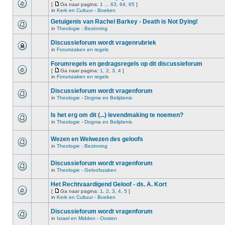
[
Ga naar pagina:
1
...
63
,
64
,
65
]
in
Kerk en Cultuur - Boeken
Getuigenis van Rachel Barkey - Death is Not Dying!
in
Theologie - Bezinning
Discussieforum wordt vragenrubriek
in
Forumzaken en regels
Forumregels en gedragsregels op dit discussieforum
[
Ga naar pagina:
1
,
2
,
3
,
4
]
in
Forumzaken en regels
Discussieforum wordt vragenforum
in
Theologie - Dogma en Belijdenis
Is het erg om dit (...) levendmaking te noemen?
in
Theologie - Dogma en Belijdenis
Wezen en Welwezen des geloofs
in
Theologie - Bezinning
Discussieforum wordt vragenforum
in
Theologie - Geloofszaken
Het Rechtvaardigend Geloof - ds. A. Kort
[
Ga naar pagina:
1
,
2
,
3
,
4
,
5
]
in
Kerk en Cultuur - Boeken
Discussieforum wordt vragenforum
in
Israel en Midden - Oosten