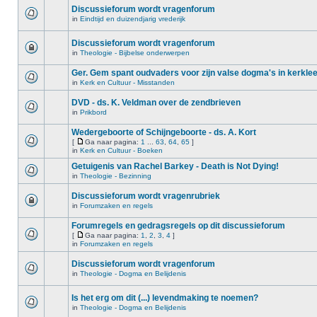
Discussieforum wordt vragenforum
in
Eindtijd en duizendjarig vrederijk
Discussieforum wordt vragenforum
in
Theologie - Bijbelse onderwerpen
Ger. Gem spant oudvaders voor zijn valse dogma's in kerkle
in
Kerk en Cultuur - Misstanden
DVD - ds. K. Veldman over de zendbrieven
in
Prikbord
Wedergeboorte of Schijngeboorte - ds. A. Kort
[
Ga naar pagina:
1
...
63
,
64
,
65
]
in
Kerk en Cultuur - Boeken
Getuigenis van Rachel Barkey - Death is Not Dying!
in
Theologie - Bezinning
Discussieforum wordt vragenrubriek
in
Forumzaken en regels
Forumregels en gedragsregels op dit discussieforum
[
Ga naar pagina:
1
,
2
,
3
,
4
]
in
Forumzaken en regels
Discussieforum wordt vragenforum
in
Theologie - Dogma en Belijdenis
Is het erg om dit (...) levendmaking te noemen?
in
Theologie - Dogma en Belijdenis