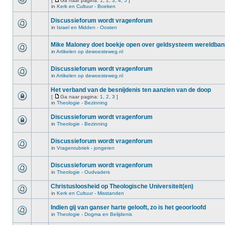
[
Ga naar pagina:
1
,
2
,
3
,
4
,
5
]
in
Kerk en Cultuur - Boeken
Discussieforum wordt vragenforum
in
Israel en Midden - Oosten
Mike Maloney doet boekje open over geldsysteem wereldba
in
Artikelen op dewoesteweg.nl
Discussieforum wordt vragenforum
in
Artikelen op dewoesteweg.nl
Het verband van de besnijdenis ten aanzien van de doop
[
Ga naar pagina:
1
,
2
,
3
]
in
Theologie - Bezinning
Discussieforum wordt vragenforum
in
Theologie - Bezinning
Discussieforum wordt vragenforum
in
Vragenrubriek - jongeren
Discussieforum wordt vragenforum
in
Theologie - Oudvaders
Christusloosheid op Theologische Universiteit(en)
in
Kerk en Cultuur - Misstanden
Indien gij van ganser harte gelooft, zo is het geoorloofd
in
Theologie - Dogma en Belijdenis