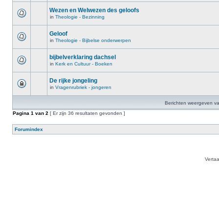
Wezen en Welwezen des geloofs
in
Theologie - Bezinning
Geloof
in
Theologie - Bijbelse onderwerpen
bijbelverklaring dachsel
in
Kerk en Cultuur - Boeken
De rijke jongeling
in
Vragenrubriek - jongeren
Berichten weergeven va
Pagina
1
van
2
[ Er zijn 36 resultaten gevonden ]
Forumindex
Verta