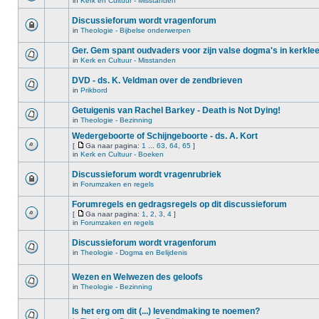
in
Kerk en Cultuur - Misstanden
Discussieforum wordt vragenforum
in
Theologie - Bijbelse onderwerpen
Ger. Gem spant oudvaders voor zijn valse dogma's in kerkle
in
Kerk en Cultuur - Misstanden
DVD - ds. K. Veldman over de zendbrieven
in
Prikbord
Getuigenis van Rachel Barkey - Death is Not Dying!
in
Theologie - Bezinning
Wedergeboorte of Schijngeboorte - ds. A. Kort
[
Ga naar pagina:
1
...
63
,
64
,
65
]
in
Kerk en Cultuur - Boeken
Discussieforum wordt vragenrubriek
in
Forumzaken en regels
Forumregels en gedragsregels op dit discussieforum
[
Ga naar pagina:
1
,
2
,
3
,
4
]
in
Forumzaken en regels
Discussieforum wordt vragenforum
in
Theologie - Dogma en Belijdenis
Wezen en Welwezen des geloofs
in
Theologie - Bezinning
Is het erg om dit (...) levendmaking te noemen?