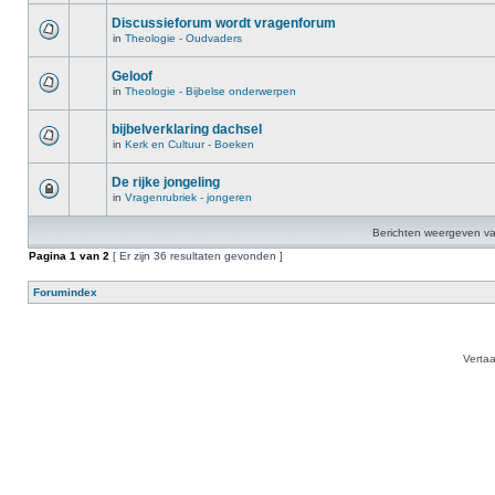
Discussieforum wordt vragenforum
in
Theologie - Oudvaders
Geloof
in
Theologie - Bijbelse onderwerpen
bijbelverklaring dachsel
in
Kerk en Cultuur - Boeken
De rijke jongeling
in
Vragenrubriek - jongeren
Berichten weergeven va
Pagina
1
van
2
[ Er zijn 36 resultaten gevonden ]
Forumindex
Verta