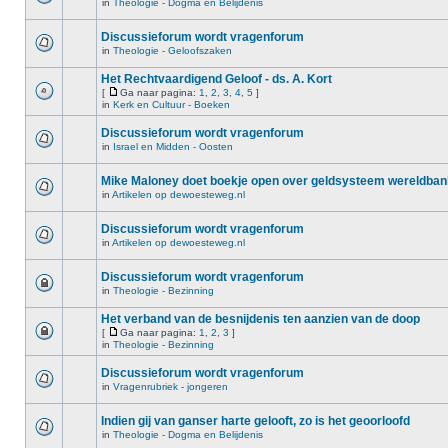
in
Theologie - Dogma en Belijdenis
Discussieforum wordt vragenforum
in
Theologie - Geloofszaken
Het Rechtvaardigend Geloof - ds. A. Kort
[
Ga naar pagina:
1
,
2
,
3
,
4
,
5
]
in
Kerk en Cultuur - Boeken
Discussieforum wordt vragenforum
in
Israel en Midden - Oosten
Mike Maloney doet boekje open over geldsysteem wereldba
in
Artikelen op dewoesteweg.nl
Discussieforum wordt vragenforum
in
Artikelen op dewoesteweg.nl
Discussieforum wordt vragenforum
in
Theologie - Bezinning
Het verband van de besnijdenis ten aanzien van de doop
[
Ga naar pagina:
1
,
2
,
3
]
in
Theologie - Bezinning
Discussieforum wordt vragenforum
in
Vragenrubriek - jongeren
Indien gij van ganser harte gelooft, zo is het geoorloofd
in
Theologie - Dogma en Belijdenis