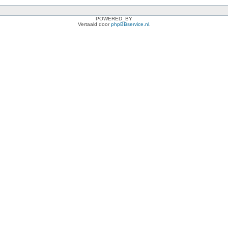
POWERED_BY
Vertaald door
phpBBservice.nl
.