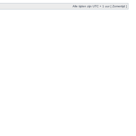
Alle tijden zijn UTC + 1 uur [ Zomertijd ]