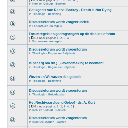
[
Ga naar pagina:
1
...
63
,
64
,
65
]
in
Kerk en Cultuur - Boeken
Getuigenis van Rachel Barkey - Death is Not Dying!
in
Theologie - Bezinning
Discussieforum wordt vragenrubriek
in
Forumzaken en regels
Forumregels en gedragsregels op dit discussieforum
[
Ga naar pagina:
1
,
2
,
3
,
4
]
in
Forumzaken en regels
Discussieforum wordt vragenforum
in
Theologie - Dogma en Belijdenis
Is het erg om dit (...) levendmaking te noemen?
in
Theologie - Dogma en Belijdenis
Wezen en Welwezen des geloofs
in
Theologie - Bezinning
Discussieforum wordt vragenforum
in
Theologie - Geloofszaken
Het Rechtvaardigend Geloof - ds. A. Kort
[
Ga naar pagina:
1
,
2
,
3
,
4
,
5
]
in
Kerk en Cultuur - Boeken
Discussieforum wordt vragenforum
in
Israel en Midden - Oosten