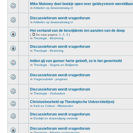
Mike Maloney doet boekje open over geldsysteem wereldba
in
Artikelen op dewoesteweg.nl
Discussieforum wordt vragenforum
in
Artikelen op dewoesteweg.nl
Het verband van de besnijdenis ten aanzien van de doop
[
Ga naar pagina:
1
,
2
,
3
]
in
Theologie - Bezinning
Discussieforum wordt vragenforum
in
Theologie - Bezinning
Indien gij van ganser harte gelooft, zo is het geoorloofd
in
Theologie - Dogma en Belijdenis
Discussieforum wordt vragenforum
in
Vragenrubriek - jongeren
Discussieforum wordt vragenforum
in
Theologie - Oudvaders
Christusloosheid op Theologische Universiteit(en)
in
Kerk en Cultuur - Misstanden
Discussieforum wordt vragenforum
in
Eindtijd en duizendjarig vrederijk
Discussieforum wordt vragenforum
in
Theologie - Bijbelse onderwerpen