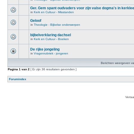
Ger. Gem spant oudvaders voor zijn valse dogma's in kerkle
in
Kerk en Cultuur - Misstanden
Geloof
in
Theologie - Bijbelse onderwerpen
bijbelverklaring dachsel
in
Kerk en Cultuur - Boeken
De rijke jongeling
in
Vragenrubriek - jongeren
Berichten weergeven va
Pagina
1
van
2
[ Er zijn 36 resultaten gevonden ]
Forumindex
Verta