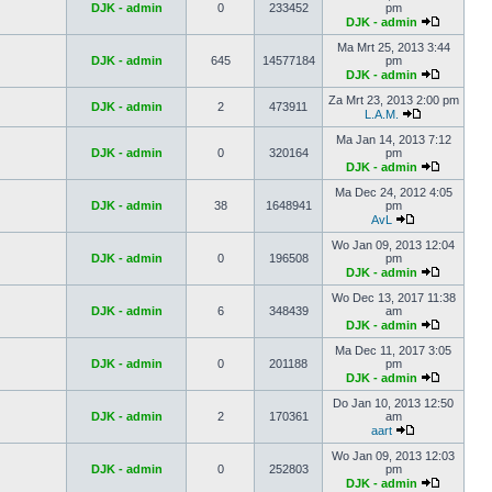
DJK - admin
0
233452
pm
DJK - admin
Ma Mrt 25, 2013 3:44
DJK - admin
645
14577184
pm
DJK - admin
Za Mrt 23, 2013 2:00 pm
DJK - admin
2
473911
L.A.M.
Ma Jan 14, 2013 7:12
DJK - admin
0
320164
pm
DJK - admin
Ma Dec 24, 2012 4:05
DJK - admin
38
1648941
pm
AvL
Wo Jan 09, 2013 12:04
DJK - admin
0
196508
pm
DJK - admin
Wo Dec 13, 2017 11:38
DJK - admin
6
348439
am
DJK - admin
Ma Dec 11, 2017 3:05
DJK - admin
0
201188
pm
DJK - admin
Do Jan 10, 2013 12:50
DJK - admin
2
170361
am
aart
Wo Jan 09, 2013 12:03
DJK - admin
0
252803
pm
DJK - admin