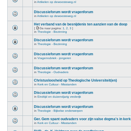
in
Artikelen op dewoesteweg.nl
Discussieforum wordt vragenforum
in
Artikelen op dewoesteweg.nl
Het verband van de besnijdenis ten aanzien van de doop
[
Ga naar pagina:
1
,
2
,
3
]
in
Theologie - Bezinning
Discussieforum wordt vragenforum
in
Theologie - Bezinning
Discussieforum wordt vragenforum
in
Vragenrubriek - jongeren
Discussieforum wordt vragenforum
in
Theologie - Oudvaders
Christusloosheid op Theologische Universiteit(en)
in
Kerk en Cultuur - Misstanden
Discussieforum wordt vragenforum
in
Eindtijd en duizendjarig vrederijk
Discussieforum wordt vragenforum
in
Theologie - Bijbelse onderwerpen
Ger. Gem spant oudvaders voor zijn valse dogma's in kerk
in
Kerk en Cultuur - Misstanden