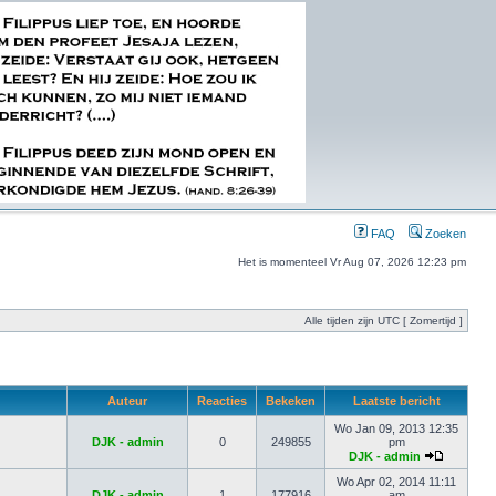
FAQ
Zoeken
Het is momenteel Vr Aug 07, 2026 12:23 pm
Alle tijden zijn UTC [ Zomertijd ]
Auteur
Reacties
Bekeken
Laatste bericht
Wo Jan 09, 2013 12:35
DJK - admin
0
249855
pm
DJK - admin
Wo Apr 02, 2014 11:11
DJK - admin
1
177916
am