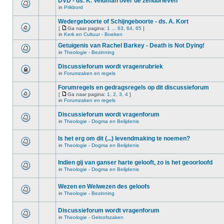
DVD - ds. K. Veldman over de zendbrieven
in
Prikbord
Wedergeboorte of Schijngeboorte - ds. A. Kort
[
Ga naar pagina:
1
...
63
,
64
,
65
]
in
Kerk en Cultuur - Boeken
Getuigenis van Rachel Barkey - Death is Not Dying!
in
Theologie - Bezinning
Discussieforum wordt vragenrubriek
in
Forumzaken en regels
Forumregels en gedragsregels op dit discussieforum
[
Ga naar pagina:
1
,
2
,
3
,
4
]
in
Forumzaken en regels
Discussieforum wordt vragenforum
in
Theologie - Dogma en Belijdenis
Is het erg om dit (...) levendmaking te noemen?
in
Theologie - Dogma en Belijdenis
Indien gij van ganser harte gelooft, zo is het geoorloofd
in
Theologie - Dogma en Belijdenis
Wezen en Welwezen des geloofs
in
Theologie - Bezinning
Discussieforum wordt vragenforum
in
Theologie - Geloofszaken