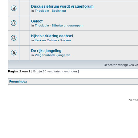
Discussieforum wordt vragenforum
in
Theologie - Bezinning
Geloof
in
Theologie - Bijbelse onderwerpen
bijbelverklaring dachsel
in
Kerk en Cultuur - Boeken
De rijke jongeling
in
Vragenrubriek - jongeren
Berichten weergeven va
Pagina
1
van
2
[ Er zijn 36 resultaten gevonden ]
Forumindex
Verta