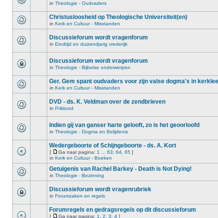
in
Theologie - Oudvaders
Christusloosheid op Theologische Universiteit(en)
in
Kerk en Cultuur - Misstanden
Discussieforum wordt vragenforum
in
Eindtijd en duizendjarig vrederijk
Discussieforum wordt vragenforum
in
Theologie - Bijbelse onderwerpen
Ger. Gem spant oudvaders voor zijn valse dogma's in kerkle
in
Kerk en Cultuur - Misstanden
DVD - ds. K. Veldman over de zendbrieven
in
Prikbord
Indien gij van ganser harte gelooft, zo is het geoorloofd
in
Theologie - Dogma en Belijdenis
Wedergeboorte of Schijngeboorte - ds. A. Kort
[
Ga naar pagina:
1
...
63
,
64
,
65
]
in
Kerk en Cultuur - Boeken
Getuigenis van Rachel Barkey - Death is Not Dying!
in
Theologie - Bezinning
Discussieforum wordt vragenrubriek
in
Forumzaken en regels
Forumregels en gedragsregels op dit discussieforum
[
Ga naar pagina:
1
,
2
,
3
,
4
]