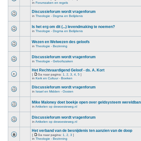
in
Forumzaken en regels
Discussieforum wordt vragenforum
in
Theologie - Dogma en Belijdenis
Is het erg om dit (...) levendmaking te noemen?
in
Theologie - Dogma en Belijdenis
Wezen en Welwezen des geloofs
in
Theologie - Bezinning
Discussieforum wordt vragenforum
in
Theologie - Geloofszaken
Het Rechtvaardigend Geloof - ds. A. Kort
[
Ga naar pagina:
1
,
2
,
3
,
4
,
5
]
in
Kerk en Cultuur - Boeken
Discussieforum wordt vragenforum
in
Israel en Midden - Oosten
Mike Maloney doet boekje open over geldsysteem wereldba
in
Artikelen op dewoesteweg.nl
Discussieforum wordt vragenforum
in
Artikelen op dewoesteweg.nl
Het verband van de besnijdenis ten aanzien van de doop
[
Ga naar pagina:
1
,
2
,
3
]
in
Theologie - Bezinning