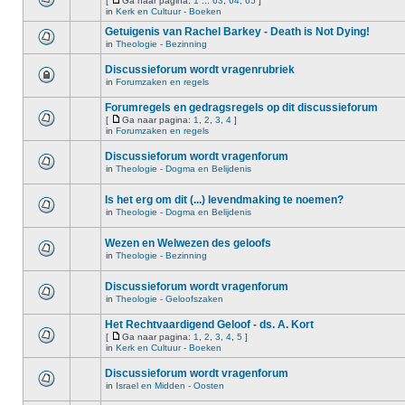
[
Ga naar pagina:
1
...
63
,
64
,
65
]
in
Kerk en Cultuur - Boeken
Getuigenis van Rachel Barkey - Death is Not Dying!
in
Theologie - Bezinning
Discussieforum wordt vragenrubriek
in
Forumzaken en regels
Forumregels en gedragsregels op dit discussieforum
[
Ga naar pagina:
1
,
2
,
3
,
4
]
in
Forumzaken en regels
Discussieforum wordt vragenforum
in
Theologie - Dogma en Belijdenis
Is het erg om dit (...) levendmaking te noemen?
in
Theologie - Dogma en Belijdenis
Wezen en Welwezen des geloofs
in
Theologie - Bezinning
Discussieforum wordt vragenforum
in
Theologie - Geloofszaken
Het Rechtvaardigend Geloof - ds. A. Kort
[
Ga naar pagina:
1
,
2
,
3
,
4
,
5
]
in
Kerk en Cultuur - Boeken
Discussieforum wordt vragenforum
in
Israel en Midden - Oosten