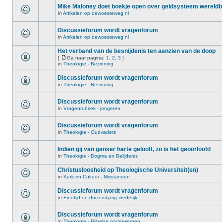
Mike Maloney doet boekje open over geldsysteem wereld
in
Artikelen op dewoesteweg.nl
Discussieforum wordt vragenforum
in
Artikelen op dewoesteweg.nl
Het verband van de besnijdenis ten aanzien van de doop
[
Ga naar pagina:
1
,
2
,
3
]
in
Theologie - Bezinning
Discussieforum wordt vragenforum
in
Theologie - Bezinning
Discussieforum wordt vragenforum
in
Vragenrubriek - jongeren
Discussieforum wordt vragenforum
in
Theologie - Oudvaders
Indien gij van ganser harte gelooft, zo is het geoorloofd
in
Theologie - Dogma en Belijdenis
Christusloosheid op Theologische Universiteit(en)
in
Kerk en Cultuur - Misstanden
Discussieforum wordt vragenforum
in
Eindtijd en duizendjarig vrederijk
Discussieforum wordt vragenforum
in
Theologie - Bijbelse onderwerpen