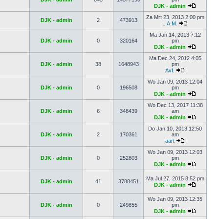
DJK - admin
Za Mrt 23, 2013 2:00 pm
DJK - admin
2
473913
L.A.M.
Ma Jan 14, 2013 7:12
DJK - admin
0
320164
pm
DJK - admin
Ma Dec 24, 2012 4:05
DJK - admin
38
1648943
pm
AvL
Wo Jan 09, 2013 12:04
DJK - admin
0
196508
pm
DJK - admin
Wo Dec 13, 2017 11:38
DJK - admin
6
348439
am
DJK - admin
Do Jan 10, 2013 12:50
DJK - admin
2
170361
am
aart
Wo Jan 09, 2013 12:03
DJK - admin
0
252803
pm
DJK - admin
Ma Jul 27, 2015 8:52 pm
DJK - admin
41
3788451
DJK - admin
Wo Jan 09, 2013 12:35
DJK - admin
0
249855
pm
DJK - admin