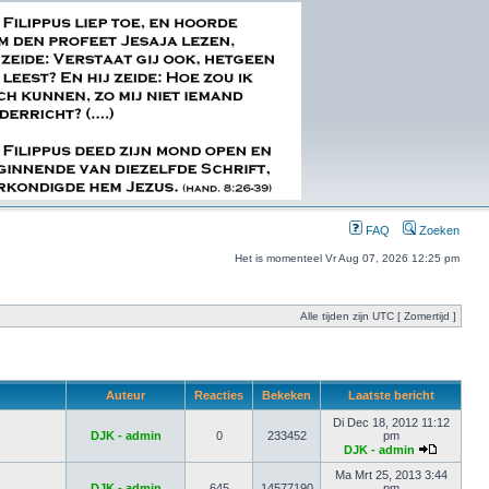
FAQ
Zoeken
Het is momenteel Vr Aug 07, 2026 12:25 pm
Alle tijden zijn UTC [ Zomertijd ]
Auteur
Reacties
Bekeken
Laatste bericht
Di Dec 18, 2012 11:12
DJK - admin
0
233452
pm
DJK - admin
Ma Mrt 25, 2013 3:44
DJK - admin
645
14577190
pm