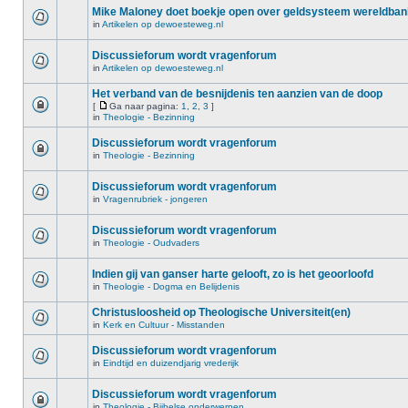
Mike Maloney doet boekje open over geldsysteem wereldba
in
Artikelen op dewoesteweg.nl
Discussieforum wordt vragenforum
in
Artikelen op dewoesteweg.nl
Het verband van de besnijdenis ten aanzien van de doop
[
Ga naar pagina:
1
,
2
,
3
]
in
Theologie - Bezinning
Discussieforum wordt vragenforum
in
Theologie - Bezinning
Discussieforum wordt vragenforum
in
Vragenrubriek - jongeren
Discussieforum wordt vragenforum
in
Theologie - Oudvaders
Indien gij van ganser harte gelooft, zo is het geoorloofd
in
Theologie - Dogma en Belijdenis
Christusloosheid op Theologische Universiteit(en)
in
Kerk en Cultuur - Misstanden
Discussieforum wordt vragenforum
in
Eindtijd en duizendjarig vrederijk
Discussieforum wordt vragenforum
in
Theologie - Bijbelse onderwerpen