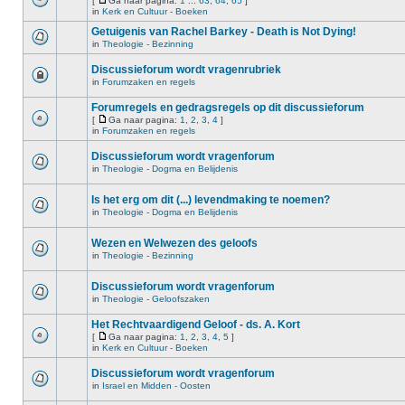
[
Ga naar pagina:
1
...
63
,
64
,
65
]
in
Kerk en Cultuur - Boeken
Getuigenis van Rachel Barkey - Death is Not Dying!
in
Theologie - Bezinning
Discussieforum wordt vragenrubriek
in
Forumzaken en regels
Forumregels en gedragsregels op dit discussieforum
[
Ga naar pagina:
1
,
2
,
3
,
4
]
in
Forumzaken en regels
Discussieforum wordt vragenforum
in
Theologie - Dogma en Belijdenis
Is het erg om dit (...) levendmaking te noemen?
in
Theologie - Dogma en Belijdenis
Wezen en Welwezen des geloofs
in
Theologie - Bezinning
Discussieforum wordt vragenforum
in
Theologie - Geloofszaken
Het Rechtvaardigend Geloof - ds. A. Kort
[
Ga naar pagina:
1
,
2
,
3
,
4
,
5
]
in
Kerk en Cultuur - Boeken
Discussieforum wordt vragenforum
in
Israel en Midden - Oosten