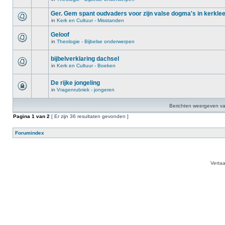
Ger. Gem spant oudvaders voor zijn valse dogma's in kerkle
in
Kerk en Cultuur - Misstanden
Geloof
in
Theologie - Bijbelse onderwerpen
bijbelverklaring dachsel
in
Kerk en Cultuur - Boeken
De rijke jongeling
in
Vragenrubriek - jongeren
Berichten weergeven va
Pagina
1
van
2
[ Er zijn 36 resultaten gevonden ]
Forumindex
Verta