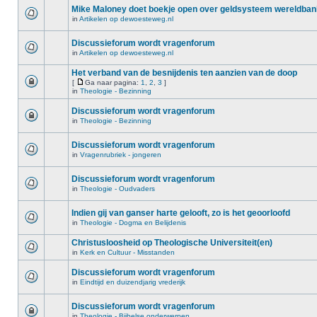
Mike Maloney doet boekje open over geldsysteem wereldba
in
Artikelen op dewoesteweg.nl
Discussieforum wordt vragenforum
in
Artikelen op dewoesteweg.nl
Het verband van de besnijdenis ten aanzien van de doop
[
Ga naar pagina:
1
,
2
,
3
]
in
Theologie - Bezinning
Discussieforum wordt vragenforum
in
Theologie - Bezinning
Discussieforum wordt vragenforum
in
Vragenrubriek - jongeren
Discussieforum wordt vragenforum
in
Theologie - Oudvaders
Indien gij van ganser harte gelooft, zo is het geoorloofd
in
Theologie - Dogma en Belijdenis
Christusloosheid op Theologische Universiteit(en)
in
Kerk en Cultuur - Misstanden
Discussieforum wordt vragenforum
in
Eindtijd en duizendjarig vrederijk
Discussieforum wordt vragenforum
in
Theologie - Bijbelse onderwerpen