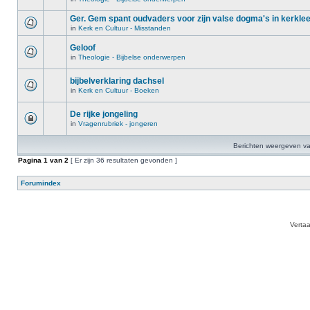
Ger. Gem spant oudvaders voor zijn valse dogma's in kerkle
in
Kerk en Cultuur - Misstanden
Geloof
in
Theologie - Bijbelse onderwerpen
bijbelverklaring dachsel
in
Kerk en Cultuur - Boeken
De rijke jongeling
in
Vragenrubriek - jongeren
Berichten weergeven va
Pagina
1
van
2
[ Er zijn 36 resultaten gevonden ]
Forumindex
Verta