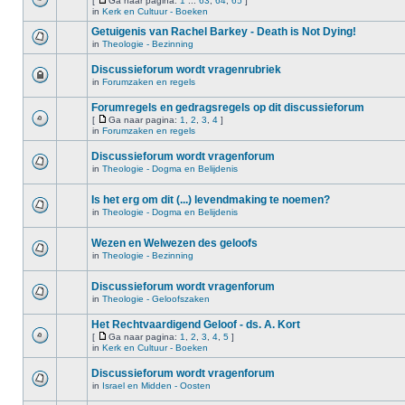
[
Ga naar pagina:
1
...
63
,
64
,
65
]
in
Kerk en Cultuur - Boeken
Getuigenis van Rachel Barkey - Death is Not Dying!
in
Theologie - Bezinning
Discussieforum wordt vragenrubriek
in
Forumzaken en regels
Forumregels en gedragsregels op dit discussieforum
[
Ga naar pagina:
1
,
2
,
3
,
4
]
in
Forumzaken en regels
Discussieforum wordt vragenforum
in
Theologie - Dogma en Belijdenis
Is het erg om dit (...) levendmaking te noemen?
in
Theologie - Dogma en Belijdenis
Wezen en Welwezen des geloofs
in
Theologie - Bezinning
Discussieforum wordt vragenforum
in
Theologie - Geloofszaken
Het Rechtvaardigend Geloof - ds. A. Kort
[
Ga naar pagina:
1
,
2
,
3
,
4
,
5
]
in
Kerk en Cultuur - Boeken
Discussieforum wordt vragenforum
in
Israel en Midden - Oosten