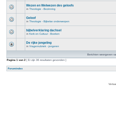
Wezen en Welwezen des geloofs
in
Theologie - Bezinning
Geloof
in
Theologie - Bijbelse onderwerpen
bijbelverklaring dachsel
in
Kerk en Cultuur - Boeken
De rijke jongeling
in
Vragenrubriek - jongeren
Berichten weergeven va
Pagina
1
van
2
[ Er zijn 36 resultaten gevonden ]
Forumindex
Verta