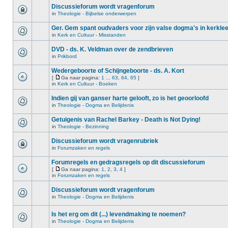
Discussieforum wordt vragenforum
in
Theologie - Bijbelse onderwerpen
Ger. Gem spant oudvaders voor zijn valse dogma's in kerkle
in
Kerk en Cultuur - Misstanden
DVD - ds. K. Veldman over de zendbrieven
in
Prikbord
Wedergeboorte of Schijngeboorte - ds. A. Kort
[
Ga naar pagina:
1
...
63
,
64
,
65
]
in
Kerk en Cultuur - Boeken
Indien gij van ganser harte gelooft, zo is het geoorloofd
in
Theologie - Dogma en Belijdenis
Getuigenis van Rachel Barkey - Death is Not Dying!
in
Theologie - Bezinning
Discussieforum wordt vragenrubriek
in
Forumzaken en regels
Forumregels en gedragsregels op dit discussieforum
[
Ga naar pagina:
1
,
2
,
3
,
4
]
in
Forumzaken en regels
Discussieforum wordt vragenforum
in
Theologie - Dogma en Belijdenis
Is het erg om dit (...) levendmaking te noemen?
in
Theologie - Dogma en Belijdenis