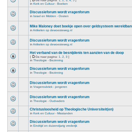
[
Ga naar pagina:
1
,
2
,
3
,
4
,
5
]
in
Kerk en Cultuur - Boeken
Discussieforum wordt vragenforum
in
Israel en Midden - Oosten
Mike Maloney doet boekje open over geldsysteem wereldba
in
Artikelen op dewoesteweg.nl
Discussieforum wordt vragenforum
in
Artikelen op dewoesteweg.nl
Het verband van de besnijdenis ten aanzien van de doop
[
Ga naar pagina:
1
,
2
,
3
]
in
Theologie - Bezinning
Discussieforum wordt vragenforum
in
Theologie - Bezinning
Discussieforum wordt vragenforum
in
Vragenrubriek - jongeren
Discussieforum wordt vragenforum
in
Theologie - Oudvaders
Christusloosheid op Theologische Universiteit(en)
in
Kerk en Cultuur - Misstanden
Discussieforum wordt vragenforum
in
Eindtijd en duizendjarig vrederijk