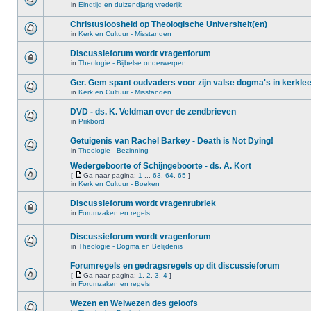
in
Eindtijd en duizendjarig vrederijk
Christusloosheid op Theologische Universiteit(en)
in
Kerk en Cultuur - Misstanden
Discussieforum wordt vragenforum
in
Theologie - Bijbelse onderwerpen
Ger. Gem spant oudvaders voor zijn valse dogma's in kerkle
in
Kerk en Cultuur - Misstanden
DVD - ds. K. Veldman over de zendbrieven
in
Prikbord
Getuigenis van Rachel Barkey - Death is Not Dying!
in
Theologie - Bezinning
Wedergeboorte of Schijngeboorte - ds. A. Kort
[
Ga naar pagina:
1
...
63
,
64
,
65
]
in
Kerk en Cultuur - Boeken
Discussieforum wordt vragenrubriek
in
Forumzaken en regels
Discussieforum wordt vragenforum
in
Theologie - Dogma en Belijdenis
Forumregels en gedragsregels op dit discussieforum
[
Ga naar pagina:
1
,
2
,
3
,
4
]
in
Forumzaken en regels
Wezen en Welwezen des geloofs