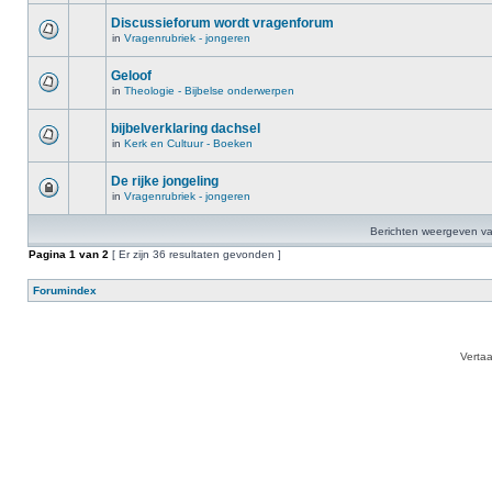
Discussieforum wordt vragenforum
in
Vragenrubriek - jongeren
Geloof
in
Theologie - Bijbelse onderwerpen
bijbelverklaring dachsel
in
Kerk en Cultuur - Boeken
De rijke jongeling
in
Vragenrubriek - jongeren
Berichten weergeven va
Pagina
1
van
2
[ Er zijn 36 resultaten gevonden ]
Forumindex
Verta