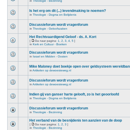
in
Theologie - Bezinning
Is het erg om dit (...) levendmaking te noemen?
in
Theologie - Dogma en Belijdenis
Discussieforum wordt vragenforum
in
Theologie - Geloofszaken
Het Rechtvaardigend Geloof - ds. A. Kort
[
Ga naar pagina:
1
,
2
,
3
,
4
,
5
]
in
Kerk en Cultuur - Boeken
Discussieforum wordt vragenforum
in
Israel en Midden - Oosten
Mike Maloney doet boekje open over geldsysteem wereldba
in
Artikelen op dewoesteweg.nl
Discussieforum wordt vragenforum
in
Artikelen op dewoesteweg.nl
Indien gij van ganser harte gelooft, zo is het geoorloofd
in
Theologie - Dogma en Belijdenis
Discussieforum wordt vragenforum
in
Theologie - Bezinning
Het verband van de besnijdenis ten aanzien van de doop
[
Ga naar pagina:
1
,
2
,
3
]
in
Theologie - Bezinning