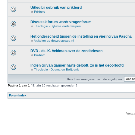
Uitleg bij gebruik van prikbord
in
Prikbord
Discussieforum wordt vragenforum
in
Theologie - Bijbelse onderwerpen
Het onderscheid tussen de instelling en viering van Pascha
in
Artikelen op dewoesteweg.nl
DVD - ds. K. Veldman over de zendbrieven
in
Prikbord
Indien gij van ganser harte gelooft, zo is het geoorloofd
in
Theologie - Dogma en Belijdenis
Berichten weergeven van de afgelopen:
Pagina
1
van
1
[ Er zijn 16 resultaten gevonden ]
Forumindex
Verta