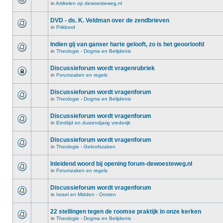
in
Artikelen op dewoesteweg.nl
DVD - ds. K. Veldman over de zendbrieven
in
Prikbord
Indien gij van ganser harte gelooft, zo is het geoorloofd
in
Theologie - Dogma en Belijdenis
Discussieforum wordt vragenrubriek
in
Forumzaken en regels
Discussieforum wordt vragenforum
in
Theologie - Dogma en Belijdenis
Discussieforum wordt vragenforum
in
Eindtijd en duizendjarig vrederijk
Discussieforum wordt vragenforum
in
Theologie - Geloofszaken
Inleidend woord bij opening forum-dewoesteweg.nl
in
Forumzaken en regels
Discussieforum wordt vragenforum
in
Israel en Midden - Oosten
22 stellingen tegen de roomse praktijk in onze kerken
in
Theologie - Dogma en Belijdenis