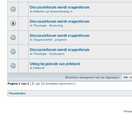
Discussieforum wordt vragenforum
in
Artikelen op dewoesteweg.nl
Discussieforum wordt vragenforum
in
Theologie - Bezinning
Discussieforum wordt vragenforum
in
Vragenrubriek - jongeren
Discussieforum wordt vragenforum
in
Theologie - Oudvaders
Uitleg bij gebruik van prikbord
in
Prikbord
Berichten weergeven van de afgelopen:
Pagina
1
van
1
[ Er zijn 16 resultaten gevonden ]
Forumindex
Verta