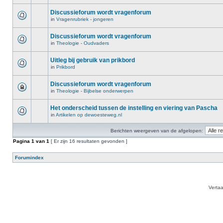
Discussieforum wordt vragenforum
in
Vragenrubriek - jongeren
Discussieforum wordt vragenforum
in
Theologie - Oudvaders
Uitleg bij gebruik van prikbord
in
Prikbord
Discussieforum wordt vragenforum
in
Theologie - Bijbelse onderwerpen
Het onderscheid tussen de instelling en viering van Pascha
in
Artikelen op dewoesteweg.nl
Berichten weergeven van de afgelopen:
Pagina
1
van
1
[ Er zijn 16 resultaten gevonden ]
Forumindex
Verta