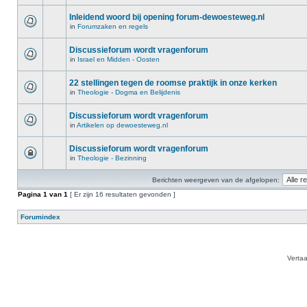
Inleidend woord bij opening forum-dewoesteweg.nl
in
Forumzaken en regels
Discussieforum wordt vragenforum
in
Israel en Midden - Oosten
22 stellingen tegen de roomse praktijk in onze kerken
in
Theologie - Dogma en Belijdenis
Discussieforum wordt vragenforum
in
Artikelen op dewoesteweg.nl
Discussieforum wordt vragenforum
in
Theologie - Bezinning
Berichten weergeven van de afgelopen:
Pagina
1
van
1
[ Er zijn 16 resultaten gevonden ]
Forumindex
Verta