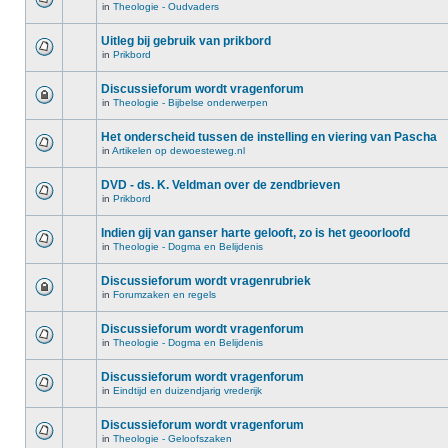
in
Theologie - Oudvaders
Uitleg bij gebruik van prikbord
in
Prikbord
Discussieforum wordt vragenforum
in
Theologie - Bijbelse onderwerpen
Het onderscheid tussen de instelling en viering van Pascha
in
Artikelen op dewoesteweg.nl
DVD - ds. K. Veldman over de zendbrieven
in
Prikbord
Indien gij van ganser harte gelooft, zo is het geoorloofd
in
Theologie - Dogma en Belijdenis
Discussieforum wordt vragenrubriek
in
Forumzaken en regels
Discussieforum wordt vragenforum
in
Theologie - Dogma en Belijdenis
Discussieforum wordt vragenforum
in
Eindtijd en duizendjarig vrederijk
Discussieforum wordt vragenforum
in
Theologie - Geloofszaken