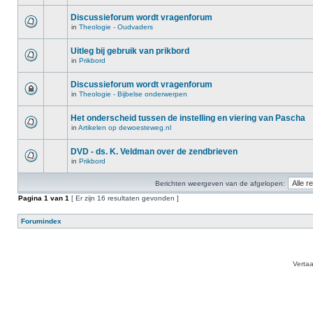
Discussieforum wordt vragenforum
in
Theologie - Oudvaders
Uitleg bij gebruik van prikbord
in
Prikbord
Discussieforum wordt vragenforum
in
Theologie - Bijbelse onderwerpen
Het onderscheid tussen de instelling en viering van Pascha
in
Artikelen op dewoesteweg.nl
DVD - ds. K. Veldman over de zendbrieven
in
Prikbord
Berichten weergeven van de afgelopen:
Pagina
1
van
1
[ Er zijn 16 resultaten gevonden ]
Forumindex
Verta