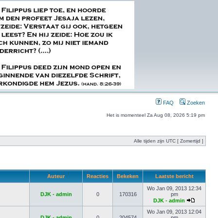
FAQ
Zoeken
Het is momenteel Za Aug 08, 2026 5:19 pm
Alle tijden zijn UTC [ Zomertijd ]
Auteur
Reacties
Bekeken
Laatste bericht
Wo Jan 09, 2013 12:34
DJK - admin
0
170316
pm
DJK - admin
Wo Jan 09, 2013 12:04
DJK - admin
0
204574
pm