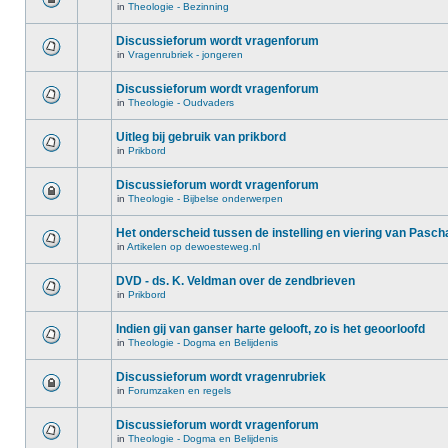
in
Theologie - Bezinning
Discussieforum wordt vragenforum
in
Vragenrubriek - jongeren
Discussieforum wordt vragenforum
in
Theologie - Oudvaders
Uitleg bij gebruik van prikbord
in
Prikbord
Discussieforum wordt vragenforum
in
Theologie - Bijbelse onderwerpen
Het onderscheid tussen de instelling en viering van Pasch
in
Artikelen op dewoesteweg.nl
DVD - ds. K. Veldman over de zendbrieven
in
Prikbord
Indien gij van ganser harte gelooft, zo is het geoorloofd
in
Theologie - Dogma en Belijdenis
Discussieforum wordt vragenrubriek
in
Forumzaken en regels
Discussieforum wordt vragenforum
in
Theologie - Dogma en Belijdenis