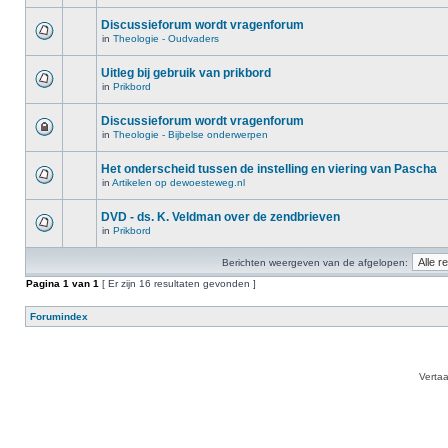
Discussieforum wordt vragenforum
in
Theologie - Oudvaders
Uitleg bij gebruik van prikbord
in
Prikbord
Discussieforum wordt vragenforum
in
Theologie - Bijbelse onderwerpen
Het onderscheid tussen de instelling en viering van Pascha
in
Artikelen op dewoesteweg.nl
DVD - ds. K. Veldman over de zendbrieven
in
Prikbord
Berichten weergeven van de afgelopen:
Pagina
1
van
1
[ Er zijn 16 resultaten gevonden ]
Forumindex
Verta