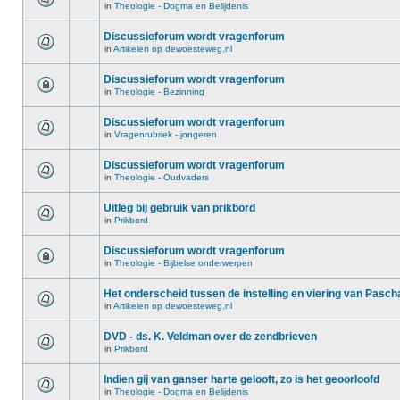
in
Theologie - Dogma en Belijdenis
Discussieforum wordt vragenforum
in
Artikelen op dewoesteweg.nl
Discussieforum wordt vragenforum
in
Theologie - Bezinning
Discussieforum wordt vragenforum
in
Vragenrubriek - jongeren
Discussieforum wordt vragenforum
in
Theologie - Oudvaders
Uitleg bij gebruik van prikbord
in
Prikbord
Discussieforum wordt vragenforum
in
Theologie - Bijbelse onderwerpen
Het onderscheid tussen de instelling en viering van Pasch
in
Artikelen op dewoesteweg.nl
DVD - ds. K. Veldman over de zendbrieven
in
Prikbord
Indien gij van ganser harte gelooft, zo is het geoorloofd
in
Theologie - Dogma en Belijdenis