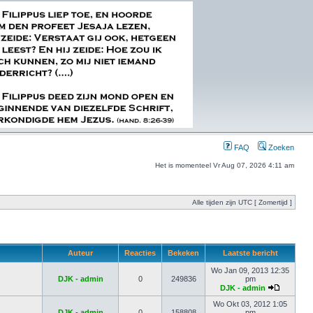
FAQ
Zoeken
Het is momenteel Vr Aug 07, 2026 4:11 am
Alle tijden zijn UTC [ Zomertijd ]
Auteur
Reacties
Bekeken
Laatste bericht
Wo Jan 09, 2013 12:35
DJK - admin
0
249836
pm
DJK - admin
Wo Okt 03, 2012 1:05
DJK - admin
0
158808
pm