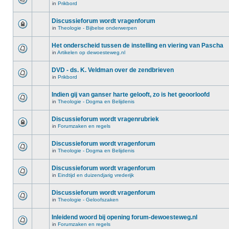
in
Prikbord
Discussieforum wordt vragenforum
in
Theologie - Bijbelse onderwerpen
Het onderscheid tussen de instelling en viering van Pascha
in
Artikelen op dewoesteweg.nl
DVD - ds. K. Veldman over de zendbrieven
in
Prikbord
Indien gij van ganser harte gelooft, zo is het geoorloofd
in
Theologie - Dogma en Belijdenis
Discussieforum wordt vragenrubriek
in
Forumzaken en regels
Discussieforum wordt vragenforum
in
Theologie - Dogma en Belijdenis
Discussieforum wordt vragenforum
in
Eindtijd en duizendjarig vrederijk
Discussieforum wordt vragenforum
in
Theologie - Geloofszaken
Inleidend woord bij opening forum-dewoesteweg.nl
in
Forumzaken en regels