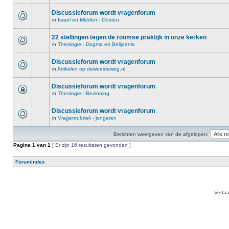
Discussieforum wordt vragenforum
in
Israel en Midden - Oosten
22 stellingen tegen de roomse praktijk in onze kerken
in
Theologie - Dogma en Belijdenis
Discussieforum wordt vragenforum
in
Artikelen op dewoesteweg.nl
Discussieforum wordt vragenforum
in
Theologie - Bezinning
Discussieforum wordt vragenforum
in
Vragenrubriek - jongeren
Berichten weergeven van de afgelopen:
Pagina
1
van
1
[ Er zijn 16 resultaten gevonden ]
Forumindex
Verta