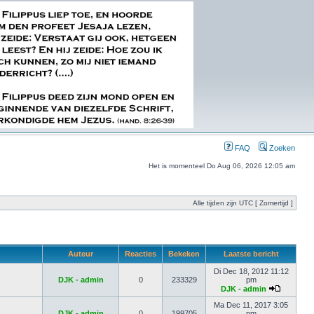
FAQ
Zoeken
Het is momenteel Do Aug 06, 2026 12:05 am
Alle tijden zijn UTC [ Zomertijd ]
Auteur
Reacties
Bekeken
Laatste bericht
Di Dec 18, 2012 11:12
DJK - admin
0
233329
pm
DJK - admin
Ma Dec 11, 2017 3:05
DJK - admin
0
199705
pm