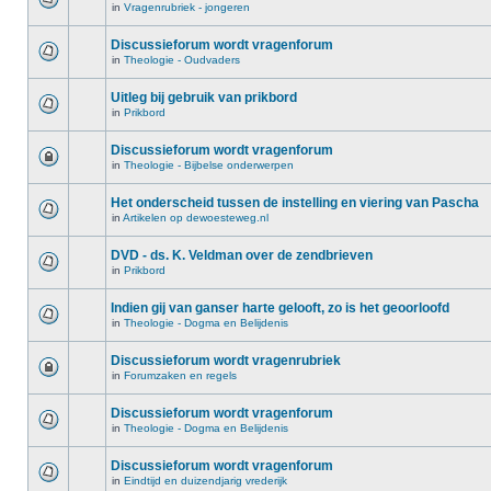
in
Vragenrubriek - jongeren
Discussieforum wordt vragenforum
in
Theologie - Oudvaders
Uitleg bij gebruik van prikbord
in
Prikbord
Discussieforum wordt vragenforum
in
Theologie - Bijbelse onderwerpen
Het onderscheid tussen de instelling en viering van Pascha
in
Artikelen op dewoesteweg.nl
DVD - ds. K. Veldman over de zendbrieven
in
Prikbord
Indien gij van ganser harte gelooft, zo is het geoorloofd
in
Theologie - Dogma en Belijdenis
Discussieforum wordt vragenrubriek
in
Forumzaken en regels
Discussieforum wordt vragenforum
in
Theologie - Dogma en Belijdenis
Discussieforum wordt vragenforum
in
Eindtijd en duizendjarig vrederijk