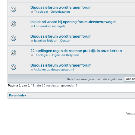
Discussieforum wordt vragenforum
in
Theologie - Geloofszaken
Inleidend woord bij opening forum-dewoesteweg.nl
in
Forumzaken en regels
Discussieforum wordt vragenforum
in
Israel en Midden - Oosten
22 stellingen tegen de roomse praktijk in onze kerken
in
Theologie - Dogma en Belijdenis
Discussieforum wordt vragenforum
in
Artikelen op dewoesteweg.nl
Berichten weergeven van de afgelopen:
Pagina
1
van
1
[ Er zijn 16 resultaten gevonden ]
Forumindex
Verta