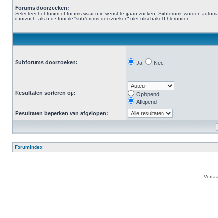
Forums doorzoeken:
Selecteer het forum of forums waar u in wenst te gaan zoeken. Subforums worden automa
doorzocht als u de functie “subforums doorzoeken” niet uitschakeld hieronder.
Subforums doorzoeken:
Ja
Nee
Resultaten sorteren op:
Oplopend
Aflopend
Resultaten beperken van afgelopen:
Forumindex
Verta