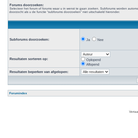
Forums doorzoeken:
Selecteer het forum of forums waar u in wenst te gaan zoeken. Subforums worden automa
doorzocht als u de functie “subforums doorzoeken” niet uitschakeld hieronder.
Subforums doorzoeken:
Ja
Nee
Resultaten sorteren op:
Oplopend
Aflopend
Resultaten beperken van afgelopen:
Forumindex
Verta