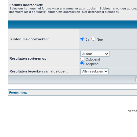
Forums doorzoeken:
Selecteer het forum of forums waar u in wenst te gaan zoeken. Subforums worden automa
doorzocht als u de functie “subforums doorzoeken” niet uitschakeld hieronder.
Subforums doorzoeken:
Ja
Nee
Resultaten sorteren op:
Oplopend
Aflopend
Resultaten beperken van afgelopen:
Forumindex
Verta