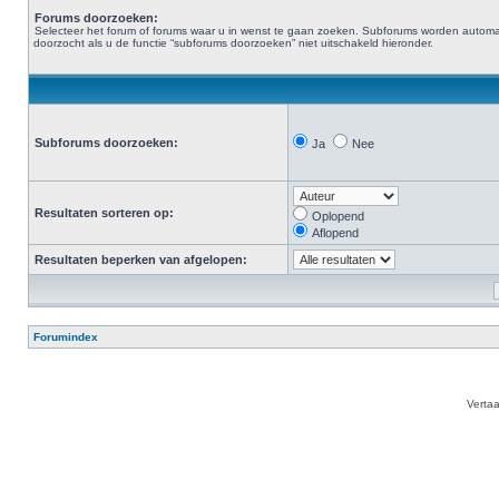
Forums doorzoeken:
Selecteer het forum of forums waar u in wenst te gaan zoeken. Subforums worden automa
doorzocht als u de functie “subforums doorzoeken” niet uitschakeld hieronder.
Subforums doorzoeken:
Ja
Nee
Resultaten sorteren op:
Oplopend
Aflopend
Resultaten beperken van afgelopen:
Forumindex
Verta