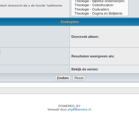
isch doorzocht als u de functie “subforums
Zoekopties
Doorzoek alleen:
Resultaten weergeven als:
Bekijk de eerste:
POWERED_BY
Vertaald door
phpBBservice.nl
.