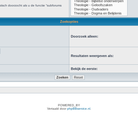
isch doorzocht als u de functie “subforums
Zoekopties
Doorzoek alleen:
Resultaten weergeven als:
Bekijk de eerste:
POWERED_BY
Vertaald door
phpBBservice.nl
.