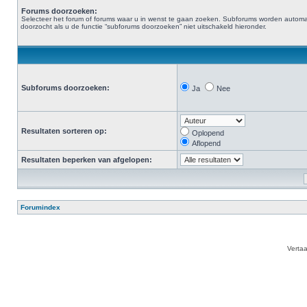
Forums doorzoeken:
Selecteer het forum of forums waar u in wenst te gaan zoeken. Subforums worden automa
doorzocht als u de functie “subforums doorzoeken” niet uitschakeld hieronder.
Subforums doorzoeken:
Ja
Nee
Resultaten sorteren op:
Oplopend
Aflopend
Resultaten beperken van afgelopen:
Forumindex
Verta