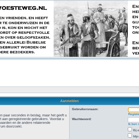
Aanmelden
Gebruikersnaam:
Registr
n paar secondes in beslag, maar het geeft u
t aan geregistreerde gebruikers. Voordat u
Wachtwoord:
waarden en de andere relaterende
Ik ben 
orum doorzoekt.
Bij
Mijn