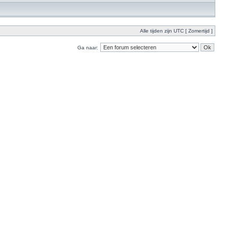
Alle tijden zijn UTC [ Zomertijd ]
Ga naar: