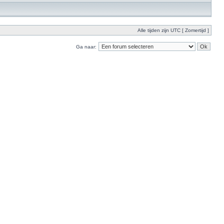
Alle tijden zijn UTC [ Zomertijd ]
Ga naar: