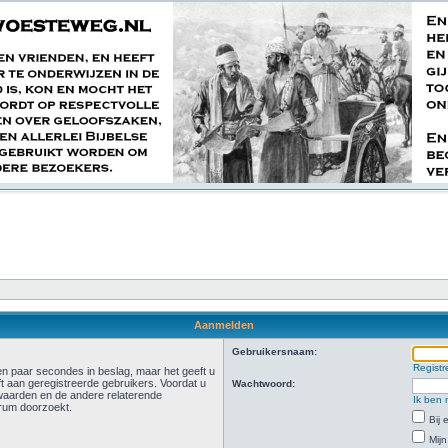
Aanmelden
Gebruikersnaam:
Registr
n paar secondes in beslag, maar het geeft u
t aan geregistreerde gebruikers. Voordat u
Wachtwoord:
waarden en de andere relaterende
Ik ben 
orum doorzoekt.
Bij
Mijn