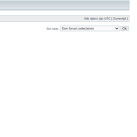
Alle tijden zijn UTC [ Zomertijd ]
Ga naar: