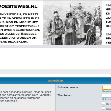
Aanmelden
Gebruikersnaam:
Registr
n paar secondes in beslag, maar het geeft u
t aan geregistreerde gebruikers. Voordat u
Wachtwoord:
waarden en de andere relaterende
Ik ben 
orum doorzoekt.
Bij
Mijn