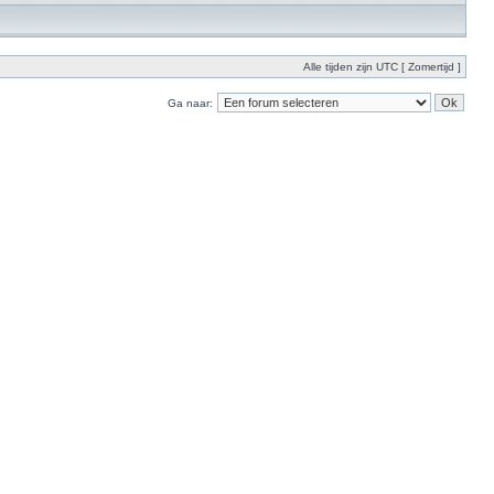
Alle tijden zijn UTC [ Zomertijd ]
Ga naar: