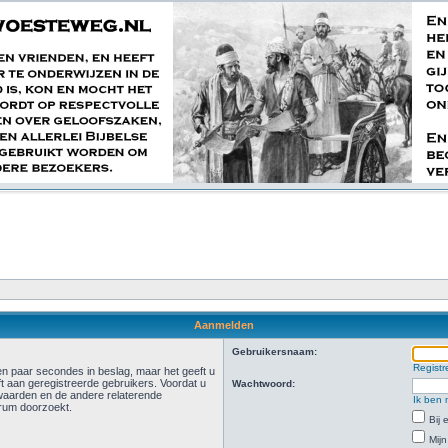
Aanmelden
Gebruikersnaam:
Registr
n paar secondes in beslag, maar het geeft u
t aan geregistreerde gebruikers. Voordat u
Wachtwoord:
waarden en de andere relaterende
Ik ben 
orum doorzoekt.
Bij
Mijn