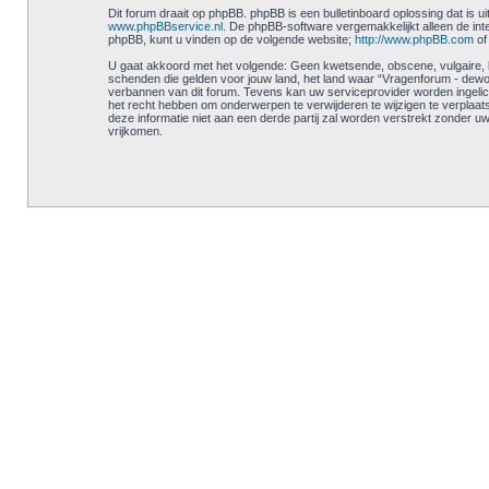
Dit forum draait op phpBB. phpBB is een bulletinboard oplossing dat is u
www.phpBBservice.nl
. De phpBB-software vergemakkelijkt alleen de int
phpBB, kunt u vinden op de volgende website;
http://www.phpBB.com
of
U gaat akkoord met het volgende: Geen kwetsende, obscene, vulgaire, las
schenden die gelden voor jouw land, het land waar “Vragenforum - dewoes
verbannen van dit forum. Tevens kan uw serviceprovider worden ingel
het recht hebben om onderwerpen te verwijderen te wijzigen te verplaatse
deze informatie niet aan een derde partij zal worden verstrekt zonder
vrijkomen.