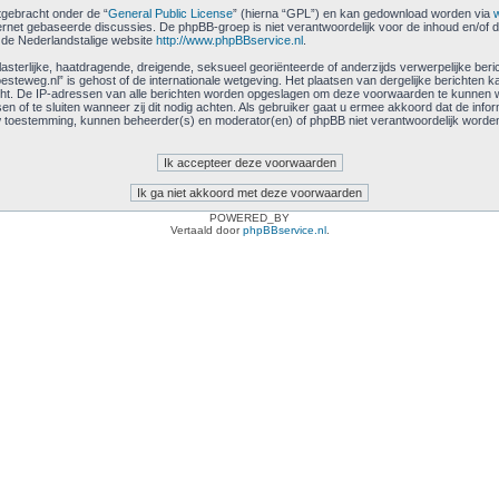
itgebracht onder de “
General Public License
” (hierna “GPL”) en kan gedownload worden via
ernet gebaseerde discussies. De phpBB-groep is niet verantwoordelijk voor de inhoud en/of d
 de Nederlandstalige website
http://www.phpBBservice.nl
.
terlijke, haatdragende, dreigende, seksueel georiënteerde of anderzijds verwerpelijke berich
teweg.nl” is gehost of de internationale wetgeving. Het plaatsen van dergelijke berichten k
icht. De IP-adressen van alle berichten worden opgeslagen om deze voorwaarden te kunnen
n of te sluiten wanneer zij dit nodig achten. Als gebruiker gaat u ermee akkoord dat de info
 uw toestemming, kunnen beheerder(s) en moderator(en) of phpBB niet verantwoordelijk word
POWERED_BY
Vertaald door
phpBBservice.nl
.