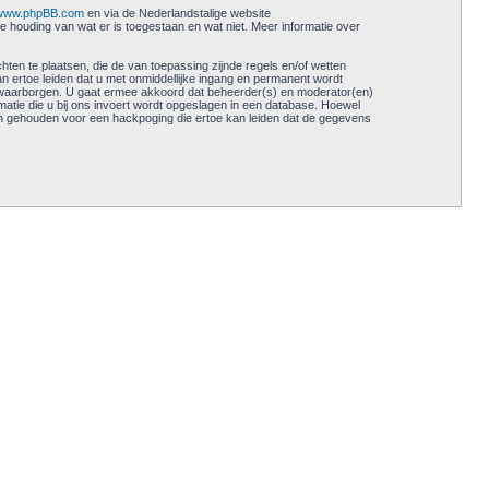
www.phpBB.com
en via de Nederlandstalige website
e houding van wat er is toegestaan en wat niet. Meer informatie over
ten te plaatsen, die de van toepassing zijnde regels en/of wetten
an ertoe leiden dat u met onmiddellijke ingang en permanent wordt
 waarborgen. U gaat ermee akkoord dat beheerder(s) en moderator(en)
rmatie die u bij ons invoert wordt opgeslagen in een database. Hoewel
en gehouden voor een hackpoging die ertoe kan leiden dat de gegevens