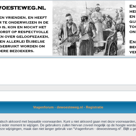
Vragenforum - dewoesteweg.nl - Registratie
isch akkoord met bepaalde voorwaarden. Kunt u niet akkoord gaan met deze voorwaarden, b
ieder moment te wijzigen. De gebruikers zullen hiervan zoveel mogelijk op de hoogte worde
 deze wijzigingen, maak dan niet langer gebruik van “Vragenforum - dewoesteweg.nl”. Blijft 