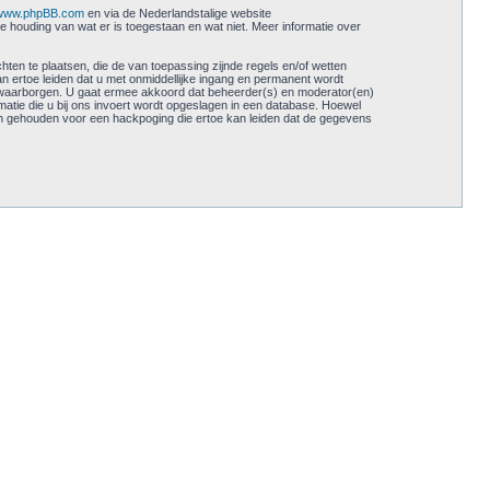
www.phpBB.com
en via de Nederlandstalige website
e houding van wat er is toegestaan en wat niet. Meer informatie over
ten te plaatsen, die de van toepassing zijnde regels en/of wetten
an ertoe leiden dat u met onmiddellijke ingang en permanent wordt
 waarborgen. U gaat ermee akkoord dat beheerder(s) en moderator(en)
rmatie die u bij ons invoert wordt opgeslagen in een database. Hoewel
en gehouden voor een hackpoging die ertoe kan leiden dat de gegevens