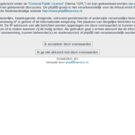
itgebracht onder de “
General Public License
” (hierna “GPL”) en kan gedownload worden via
ernet gebaseerde discussies. De phpBB-groep is niet verantwoordelijk voor de inhoud en/of d
 de Nederlandstalige website
http://www.phpBBservice.nl
.
terlijke, haatdragende, dreigende, seksueel georiënteerde of anderzijds verwerpelijke berich
teweg.nl” is gehost of de internationale wetgeving. Het plaatsen van dergelijke berichten k
icht. De IP-adressen van alle berichten worden opgeslagen om deze voorwaarden te kunnen
n of te sluiten wanneer zij dit nodig achten. Als gebruiker gaat u ermee akkoord dat de info
 uw toestemming, kunnen beheerder(s) en moderator(en) of phpBB niet verantwoordelijk word
POWERED_BY
Vertaald door
phpBBservice.nl
.