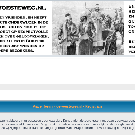
Vragenforum - dewoesteweg.nl - Registratie
isch akkoord met bepaalde voorwaarden. Kunt u niet akkoord gaan met deze voorwaarden, b
ieder moment te wijzigen. De gebruikers zullen hiervan zoveel mogelijk op de hoogte worde
 deze wijzigingen, maak dan niet langer gebruik van “Vragenforum - dewoesteweg.nl”. Blijft 