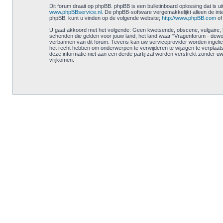
Dit forum draait op phpBB. phpBB is een bulletinboard oplossing dat is u
www.phpBBservice.nl
. De phpBB-software vergemakkelijkt alleen de int
phpBB, kunt u vinden op de volgende website;
http://www.phpBB.com
of
U gaat akkoord met het volgende: Geen kwetsende, obscene, vulgaire, las
schenden die gelden voor jouw land, het land waar “Vragenforum - dewoes
verbannen van dit forum. Tevens kan uw serviceprovider worden ingel
het recht hebben om onderwerpen te verwijderen te wijzigen te verplaatse
deze informatie niet aan een derde partij zal worden verstrekt zonder
vrijkomen.