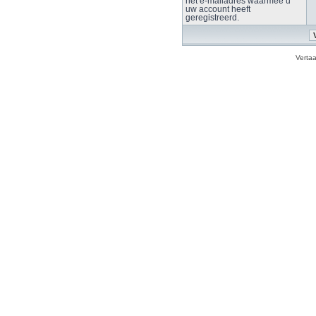
het e-mailadres waarmee u
uw account heeft
geregistreerd.
Verta